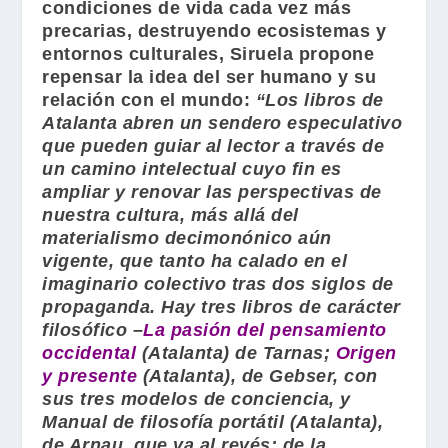
condiciones de vida cada vez más
precarias, destruyendo ecosistemas y
entornos culturales, Siruela propone
repensar la idea del ser humano y su
relación con el mundo:
“Los libros de
Atalanta
abren un sendero especulativo
que pueden guiar al lector a través de
un camino intelectual cuyo fin es
ampliar y renovar las perspectivas de
nuestra cultura, más allá del
materialismo decimonónico aún
vigente, que tanto ha calado en el
imaginario colectivo tras dos siglos de
propaganda. Hay tres libros de carácter
filosófico –
La pasión del pensamiento
occidental
(
Atalanta
) de
Tarnas
;
Origen
y presente
(
Atalanta
), de
Gebser
, con
sus tres modelos de conciencia, y
Manual de filosofía portátil
(
Atalanta
),
de
Arnau
, que va al revés: de la