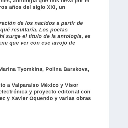
ones
, antología que nos lleva por el
ros años del siglo XXI, un
ración de los nacidos a partir de
 qué resultaría. Los poetas
 surge el título de la antología, es
ene que ver con ese arrojo de
arina Tyomkina
,
Polina Barskova
,
nto a
Valparaíso México
y
Visor
electrónica y proyecto editorial con
ez
y
Xavier Oquendo
y varias obras