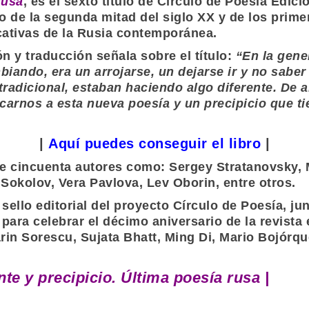
rusa
, es el sexto título de
Círculo de Poesía Edici
rgo de la segunda mitad del siglo XX y de los prime
cativas de la Rusia contemporánea.
ión y traducción señala sobre el título:
“En la gene
biando, era un arrojarse, un dejarse ir y no saber
radicional, estaban haciendo algo diferente. De ahí
carnos a esta nueva poesía y un precipicio que ti
|
Aquí puedes conseguir el libro
|
de cincuenta autores como:
Sergey Stratanovsky
,
M
 Sokolov
,
Vera Pavlova
,
Lev Oborin
, entre otros.
r sello editorial del proyecto
Círculo de Poesía
, ju
 para celebrar el décimo aniversario de la revista 
rin Sorescu
,
Sujata Bhatt
,
Ming Di
,
Mario Bojórqu
te y precipicio. Última poesía rusa |