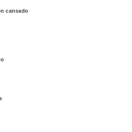
zón cansado
co
a