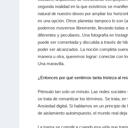
segunda realidad en la que existimos se manifie
natural de nuestro deseo por ampliar los horizo
es una opción. Otros planetas tampoco lo son (a
podemos movernos libremente, llevando todas e
diferentes y peculiares. Una fotografía en Insta
puede ser comentada y discutida a través de hil
poder ser alcanzados. La noción completa suena 
manera u otra, queremos lograr: conectar con lo
Una maravilla.
¿Entonces por qué sentimos tanta tristeza al re
Piénsalo tan solo un minuto. Las redes sociales
se trata de romantizar los términos. Se trata, en
Ansiedad digital. Si hablamos en un principio de
de aislamiento autoimpuesto, el mundo real deja d
La trama se complica cuando esa vida que transc