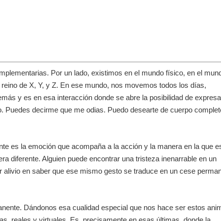
mplementarias. Por un lado, existimos en el mundo físico, en el mun
l reino de X, Y, y Z. En ese mundo, nos movemos todos los días,
ás y es en esa interacción donde se abre la posibilidad de expresa
ro. Puedes decirme que me odias. Puedo desearte de cuerpo complet
ante es la emoción que acompaña a la acción y la manera en la que e
a diferente. Alguien puede encontrar una tristeza inenarrable en un
r alivio en saber que ese mismo gesto se traduce en un cese perma
nente. Dándonos esa cualidad especial que nos hace ser estos ani
as, reales y virtuales. Es, precisamente en esas últimas, donde la