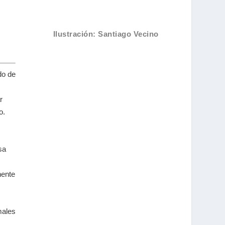
Ilustración: Santiago Vecino
do de
r
o.
sa
nente
males