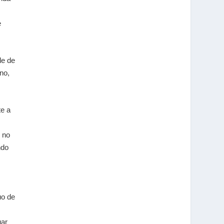
e
le de
no,
te a
 no
ndo
uo de
uar