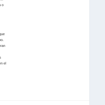
a o
 que
po.
gran
s
n el