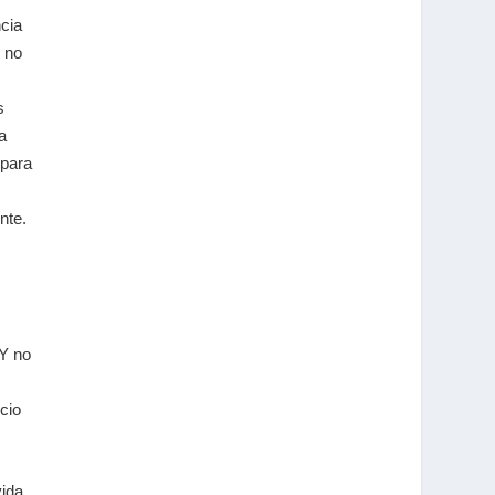
ncia
 no
s
a
 para
nte.
 Y no
cio
vida