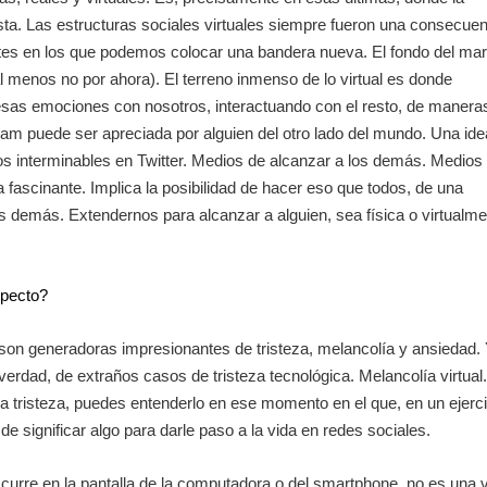
sta. Las estructuras sociales virtuales siempre fueron una consecue
ntes en los que podemos colocar una bandera nueva. El fondo del mar
l menos no por ahora). El terreno inmenso de lo virtual es donde
sas emociones con nosotros, interactuando con el resto, de manera
gram puede ser apreciada por alguien del otro lado del mundo. Una ide
os interminables en Twitter. Medios de alcanzar a los demás. Medios
fascinante. Implica la posibilidad de hacer eso que todos, de una
s demás. Extendernos para alcanzar a alguien, sea física o virtualme
specto?
 son generadoras impresionantes de tristeza, melancolía y ansiedad.
 verdad, de extraños casos de tristeza tecnológica. Melancolía virtual.
 la tristeza, puedes entenderlo en ese momento en el que, en un ejerci
e significar algo para darle paso a la vida en redes sociales.
urre en la pantalla de la computadora o del smartphone, no es una 