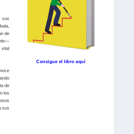
 sus
bala,
an de
ente—
vital
Consigue el libro aquí
onoce
zando
ta de
n los
iosos
a sus