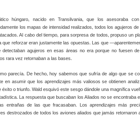
co húngaro, nacido en Transilvania, que los asesoraba con
damente los mapas de intensidad realizados, todos los agujeros de 
atacados. Al cabo del tiempo, para sorpresa de todos, propuso un pl
bía que reforzar eran justamente las opuestas. Las que —aparentem
e detectaban agujeros en esas áreas no era porque no fuesen de 
dos rara vez retornaban a las bases.
a como parecía. De hecho, hoy sabemos que sufría de algo que se c
te en asumir que los aprendizajes más valiosos se obtienen anali
 éxito o triunfo. Wald esquivó este sesgo dándole una magnífica vuel
stadística. La respuesta que buscaban los Aliados no se encontraba e
las entrañas de las que fracasaban. Los aprendizajes más prec
ores destrozados de todos los aviones aliados que jamás retornaron 