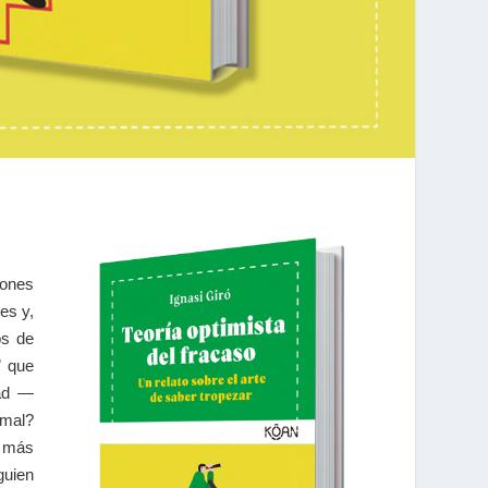
iones
es y,
os de
” que
dad —
 mal?
o más
guien