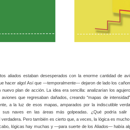
itos aliados estaban desesperados con la enorme cantidad de av
que hacer algo! Así que —temporalmente— dejaron de lado los cañon
nuevo plan de acción. La idea era sencilla: analizarían los agujer
os aviones que regresaban dañados, creando “mapas de intensidad
nte, a la luz de esos mapas, amparados por la indiscutible ver
ían sus naves en las áreas más golpeadas. ¿Qué podría salir
ad verdadera. Pero también es cierto que, a veces, la lógica es much
 al cabo, lógicas hay muchas y —para suerte de los Aliados— había al