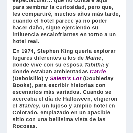
espectacular… que no contaré aquí
para sembrar la curiosidad, pero que,
les compartiré, muchos años más tarde,
cuando el hotel parece ya no poder
hacer daño, sigue ejerciendo su
influencia escalofriantes en torno a un
hotel real.
En 1974,
Stephen King
quería explorar
lugares diferentes a los de
Maine
,
donde vive con su esposa
Tabitha
y
donde estaban ambientadas
Carrie
(
Debolsillo
) y
Salem’s Lot
(
Doubleday
Books
), para escribir historias con
escenarios más variados. Cuando se
acercaba el día de Halloween, eligieron
el
Stanley
, un lujoso y amplio hotel en
Colorado, emplazado en un apacible
sitio con una bellísima vista de las
Rocosas.