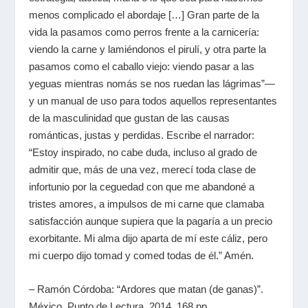
menos complicado el abordaje […] Gran parte de la
vida la pasamos como perros frente a la carnicería:
viendo la carne y lamiéndonos el pirulí, y otra parte la
pasamos como el caballo viejo: viendo pasar a las
yeguas mientras nomás se nos ruedan las lágrimas”—
y un manual de uso para todos aquellos representantes
de la masculinidad que gustan de las causas
románticas, justas y perdidas. Escribe el narrador:
“Estoy inspirado, no cabe duda, incluso al grado de
admitir que, más de una vez, merecí toda clase de
infortunio por la ceguedad con que me abandoné a
tristes amores, a impulsos de mi carne que clamaba
satisfacción aunque supiera que la pagaría a un precio
exorbitante. Mi alma dijo aparta de mí este cáliz, pero
mi cuerpo dijo tomad y comed todas de él.” Amén.
– Ramón Córdoba: “Ardores que matan (de ganas)”.
México, Punto de Lectura, 2014, 168 pp.