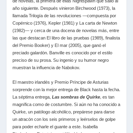
de novelas, la primera de ellas Nightspawn que salió al
año siguiente. Después vinieron Birchwood (1973), la
llamada Trilogía de las revoluciones —compuesta por
Copérnico (1976), Kepler (1981) y La carta de Newton
(1982)— y cerca de una docena de novelas más, entre
las que destacan El libro de las pruebas (1989), finalista
del Premio Booker) y El mar (2005), que ganó el
preciado galardón. Banville es conocido por el estilo
preciso de su prosa. Su ingenio y su humor negro
muestran la influencia de Nabokov.
El maestro irlandés y Premio Príncipe de Asturias
sorprende con la mejor entrega de Black hasta la fecha.
La séptima entrega,
Las sombras de Quirke
, es tan
magnífica como de costumbre. Si aún no ha conocido a
Quirke, un patólogo alcohólico, prepárese para darse
un atracón con los seis primeros y leérselos de golpe
para poder echarle el guante a este. Isabella