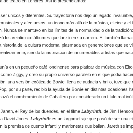
ra de teatro en Londres. Así lo presenciamos:
ser únicos y diferentes. Su trayectoria nos dejó un legado invaluable, 
usicales y afectuosos: un ícono más allá de la música, el cine y el
n. Nunca se mantuvo en los límites de la normalidad o de la tradición;
terizó los veinticinco álbumes que lanzó en su carrera. El también lla
la historia de la cultura moderna, plasmada en generaciones que se vi
reativamente, siendo la inspiración de innumerables artistas que nac
unía en un pequeño café londinense para platicar de música con Elt
mo Ziggy, y creó su propio universo paralelo en el que podía hacer 
ión, una versión exótica de Bowie, llena de audacia y brillo, tuvo que
p, por su parte, recibió la ayuda de Bowie en distintas ocasiones ha
hazó el nombramiento de Caballero por considerarlo un título real inúti
 Jareth, el Rey de los duendes, en el filme
Labyrinth
, de Jim Henson,
 a David Jones.
Labyrinth
es un largometraje que pasó de ser una ci
la premisa de cuento infantil y marionetas que bailan. Jareth se imp