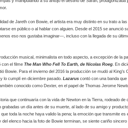
mpas y manipulando a su antojo el destino de Sarah, protagonizada por
mor.
idad de Jareth con Bowie, el artista era muy distinto en su trato a l
arse en público o al hablar con alguien. Desde el 2015 se anunció su
enos eso nos gustaba imaginar—, incluso con la llegada de su últi
ucción musical, minimalista en todo aspecto, a excepción de la parte
 con el filme
The Man Who Fell To Earth, de Nicolas Roeg
. En di
sistió Bowie. Para el invierno del 2016 la producción se mudó al Kin
, y lo cumplí en diciembre pasado.
Lazarus
contó con una banda que 
, también conocido como Dexter, en el papel de Thomas Jerome Newt
storia que continuaría con la vida de Newton en la Tierra, rodeado de
on grabadas un día antes de su muerte, al lado de su amigo y product
 que toda la noche haya valido la pena; la emoción que transmite es
del elenco hacia la foto de Bowie terminan, se siente cariño sincero