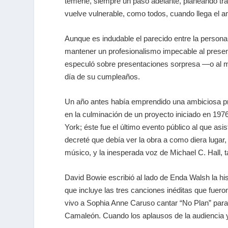
temerle, siempre un paso adelante, planeando tra
vuelve vulnerable, como todos, cuando llega el a
Aunque es indudable el parecido entre la personal
mantener un profesionalismo impecable al present
especuló sobre presentaciones sorpresa —o al m
día de su cumpleaños.
Un año antes había emprendido una ambiciosa prod
en la culminación de un proyecto iniciado en 1976
York; éste fue el último evento público al que a
decreté que debía ver la obra a como diera lugar
músico, y la inesperada voz de Michael C. Hall
David Bowie escribió al lado de Enda Walsh la hi
que incluye las tres canciones inéditas que fuer
vivo a Sophia Anne Caruso cantar “No Plan” para
Camaleón. Cuando los aplausos de la audiencia y 