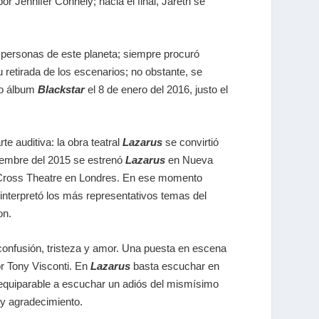
 Jennifer Connely; hacia el final, Jareth se
as personas de este planeta; siempre procuró
 retirada de los escenarios; no obstante, se
mo álbum
Blackstar
el 8 de enero del 2016, justo el
 auditiva: la obra teatral
Lazarus
se convirtió
ciembre del 2015 se estrenó
Lazarus
en Nueva
g’s Cross Theatre en Londres. En ese momento
interpretó los más representativos temas del
on.
 confusión, tristeza y amor. Una puesta en escena
or Tony Visconti. En
Lazarus
basta escuchar en
 equiparable a escuchar un adiós del mismísimo
 y agradecimiento.