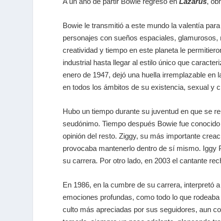
A un año de partir Bowie regresó en
Lazarus
, ob
Bowie le transmitió a este mundo la valentía para 
personajes con sueños espaciales, glamurosos, m
creatividad y tiempo en este planeta le permitiero
industrial hasta llegar al estilo único que carac
enero de 1947, dejó una huella irremplazable en 
en todos los ámbitos de su existencia, sexual y c
Hubo un tiempo durante su juventud en que se re
seudónimo. Tiempo después Bowie fue conocido co
opinión del resto. Ziggy, su más importante creac
provocaba mantenerlo dentro de sí mismo. Iggy Po
su carrera. Por otro lado, en 2003 el cantante rec
En 1986, en la cumbre de su carrera, interpretó a
emociones profundas, como todo lo que rodeaba
culto más apreciadas por sus seguidores, aun con 