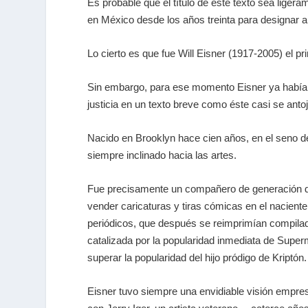
Es probable que el título de este texto sea liger
en México desde los años treinta para designar a l
Lo cierto es que fue Will Eisner (1917-2005) el p
Sin embargo, para ese momento Eisner ya había he
justicia en un texto breve como éste casi se ant
Nacido en Brooklyn hace cien años, en el seno de
siempre inclinado hacia las artes.
Fue precisamente un compañero de generación de l
vender caricaturas y tiras cómicas en el naciente
periódicos, que después se reimprimían compilada
catalizada por la popularidad inmediata de Supe
superar la popularidad del hijo pródigo de Kript
Eisner tuvo siempre una envidiable visión empresa