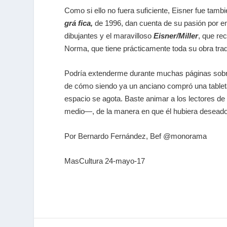
Como si ello no fuera suficiente, Eisner fue tamb
grá fica,
de 1996, dan cuenta de su pasión por ens
dibujantes y el maravilloso
Eisner/Miller
, que re
Norma, que tiene prácticamente toda su obra trad
Podría extenderme durante muchas páginas sobre 
de cómo siendo ya un anciano compró una tableta
espacio se agota. Baste animar a los lectores d
medio—, de la manera en que él hubiera deseado 
Por Bernardo Fernández, Bef @monorama
MasCultura 24-mayo-17