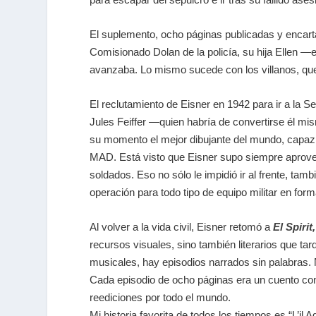
El suplemento, ocho páginas publicadas y encarta
Comisionado Dolan de la policía, su hija Ellen —
avanzaba. Lo mismo sucede con los villanos, que
El reclutamiento de Eisner en 1942 para ir a la S
Jules Feiffer —quien habría de convertirse él m
su momento el mejor dibujante del mundo, capaz de
MAD. Está visto que Eisner supo siempre aprovech
soldados. Eso no sólo le impidió ir al frente, tam
operación para todo tipo de equipo militar en fo
Al volver a la vida civil, Eisner retomó a
El Spirit
,
recursos visuales, sino también literarios que ta
musicales, hay episodios narrados sin palabras.
Cada episodio de ocho páginas era un cuento con gr
reediciones por todo el mundo.
Mi historia favorita de todos los tiempos es “L’il 