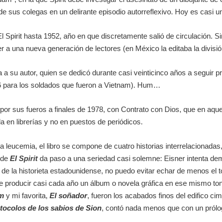
de sus colegas en un delirante episodio autorreflexivo. Hoy es casi u
l Spirit hasta 1952, año en que discretamente salió de circulación. S
 a una nueva generación de lectores (en México la editaba la divisió
a su autor, quien se dedicó durante casi veinticinco años a seguir pro
16 para los soldados que fueron a Vietnam). Hum…
 por sus fueros a finales de 1978, con Contrato con Dios, que en aq
a en librerías y no en puestos de periódicos.
na leucemia, el libro se compone de cuatro historias interrelacionada
 de
El
Spirit
da paso a una seriedad casi solemne: Eisner intenta dem
de la historieta estadounidense, no puedo evitar echar de menos el 
e producir casi cada año un álbum o novela gráfica en ese mismo t
am
y mi favorita,
El soñador
, fueron los acabados finos del edifico c
tocolos de los sabios de Sion
, contó nada menos que con un pról