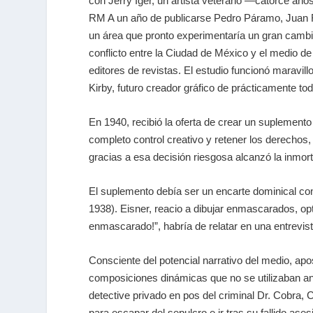
con Jerry Iger, un artista veterano —catorce a
RM A un año de publicarse Pedro Páramo, Juan Rulf
un área que pronto experimentaría un gran cambio 
conflicto entre la Ciudad de México y el medio de 
editores de revistas. El estudio funcionó maravi
Kirby, futuro creador gráfico de prácticamente to
En 1940, recibió la oferta de crear un suplemento 
completo control creativo y retener los derechos,
gracias a esa decisión riesgosa alcanzó la inmorta
El suplemento debía ser un encarte dominical co
1938). Eisner, reacio a dibujar enmascarados, optó
enmascarado!”, habría de relatar en una entrevi
Consciente del potencial narrativo del medio, apo
composiciones dinámicas que no se utilizaban ante
detective privado en pos del criminal Dr. Cobra, C
para escapar del sepulcro e ir tras su fallido as