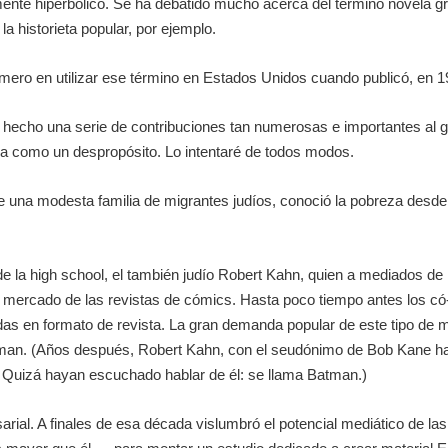
amente hiperbólico. Se ha debatido mucho acerca del término novela gr
a historieta popular, por ejemplo.
rimero en utilizar ese término en Estados Unidos cuando publicó, en 
cho una serie de contribuciones tan numerosas e importantes al géne
oja como un despropósito. Lo intentaré de todos modos.
 una modesta familia de migrantes judíos, conoció la pobreza desde n
a high school, el también judío Robert Kahn, quien a mediados de los
 mercado de las revistas de cómics. Hasta poco tiempo antes los có- 
s en formato de revista. La gran demanda popular de este tipo de mat
rman. (Años después, Robert Kahn, con el seudónimo de Bob Kane hab
ón. Quizá hayan escuchado hablar de él: se llama Batman.)
rial. A finales de esa década vislumbró el potencial mediático de la