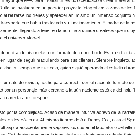
ños mayor que él—, para montar un estudio dedicado a crear mater
o se involucra en un peculiar proyecto fotográfico: la zona de los f
al retirarse los trenes y aparecer ahí mismo un inmenso conjunto habi
transporte que había trastocado su funcionamiento. El padre de la nov
llosamente, llegando a tener en la nómina a quince creativos que inc
do el universo Marvel.
dominical de historietas con formato de comic book. Esto le ofrecía l
 en lugar de seguir maquilando para sus clientes. Siempre inquieto, a
lidad, al tiempo que su socio, quien siguió operando el estudio durant
n formato de revista, hecho para competir con el naciente formato 
 por un personaje más cercano a la aún naciente estética del noir. “L
sta cuarenta años después.
stó por la complejidad. Acaso de manera intuitiva abrevó de la narrat
s en los có- mics. Al mismo tiempo dotó a Denny Colt, alias el Spirit
olt aspira accidentalmente vapores tóxicos en el laboratorio del villan
esino. Colt decide mantener la identidad de un fantasma y adopta Spiri