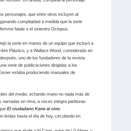
s personajes, que entre otros incluyen al
n ganando complejidad a medida que la serie
femme fatale o el siniestro Octopus.
 Dejó la serie en manos de un equipo que incluyó a
mbre Plástico, y a Wallace Wood, considerado en
 después, uno de los fundadores de la revista
na serie de publicaciones dirigidas a los
eo, Eisner estaba produciendo manuales de
- mites del medio, echando mano no nada más de
s narradas en rima, a veces integra partituras
 que
El ciudadano Kane al cine.
n leídas hasta el día de hoy, circulando en
 cómics que alude a Al Capp, autor de Li’l Abner, y