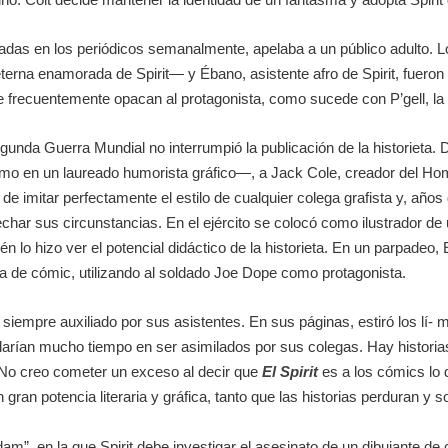
das en los periódicos semanalmente, apelaba a un público adulto. Lo
eterna enamorada de Spirit— y Ébano, asistente afro de Spirit, fuero
 frecuentemente opacan al protagonista, como sucede con P’gell, la 
egunda Guerra Mundial no interrumpió la publicación de la historieta.
ismo en un laureado humorista gráfico—, a Jack Cole, creador del Ho
 imitar perfectamente el estilo de cualquier colega grafista y, años
ar sus circunstancias. En el ejército se colocó como ilustrador de u
bién lo hizo ver el potencial didáctico de la historieta. En un parpad
rma de cómic, utilizando al soldado Joe Dope como protagonista.
siempre auxiliado por sus asistentes. En sus páginas, estiró los lí
rdarían mucho tiempo en ser asimilados por sus colegas. Hay historia
 No creo cometer un exceso al decir que
El Spirit
es a los cómics lo
an potencia literaria y gráfica, tanto que las historias perduran y so
Adam”, en la que Spirit debe investigar el asesinato de un dibujante de