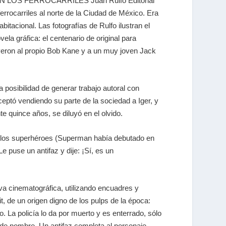
ial EN LOS FERROCARRILES Juan Rulfo Editorial
errocarriles al norte de la Ciudad de México. Era
tacional. Las fotografías de Rulfo ilustran el
ela gráfica: el centenario de original para
luyeron al propio Bob Kane y a un muy joven Jack
a posibilidad de generar trabajo autoral con
ceptó vendiendo su parte de la sociedad a Iger, y
e quince años, se diluyó en el olvido.
de los superhéroes (Superman había debutado en
e puse un antifaz y dije: ¡Sí, es un
iva cinematográfica, utilizando encuadres y
, de un origen digno de los pulps de la época:
o. La policía lo da por muerto y es enterrado, sólo
t de nombre. Un antifaz completa al personaje.