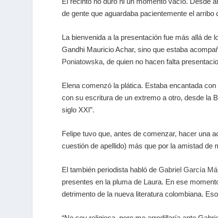
El recinto no duró ni un momento vacío. Desde an
de gente que aguardaba pacientemente el arribo 
La bienvenida a la presentación fue más allá de l
Gandhi Mauricio Achar, sino que estaba acompa
Poniatowska
, de quien no hacen falta presentaci
Elena comenzó la plática. Estaba encantada con l
con su escritura de un extremo a otro, desde la
siglo XXI”.
Felipe tuvo que, antes de comenzar, hacer una acl
cuestión de apellido) más que por la amistad de 
El también periodista habló de
Gabriel García M
presentes en la pluma de Laura. En ese momento
detrimento de la nueva literatura colombiana. Eso
“No soy religiosa, pero me arrodillaría ante Gabri