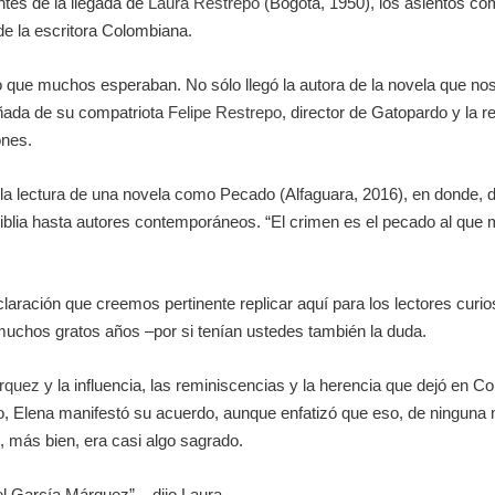
tes de la llegada de
Laura Restrepo
(Bogotá, 1950), los asientos co
de la escritora Colombiana.
o que muchos esperaban. No sólo llegó la autora de la novela que nos
ñada de su compatriota
Felipe Restrepo
, director de Gatopardo y la 
ones.
a lectura de una novela como Pecado (Alfaguara, 2016), en donde, di
 Biblia hasta autores contemporáneos. “El crimen es el pecado al q
aración que creemos pertinente replicar aquí para los lectores curios
muchos gratos años –por si tenían ustedes también la duda.
árquez
y la influencia, las reminiscencias y la herencia que dejó en C
, Elena manifestó su acuerdo, aunque enfatizó que eso, de ningun
, más bien, era casi algo sagrado.
el García Márquez” – dijo Laura.