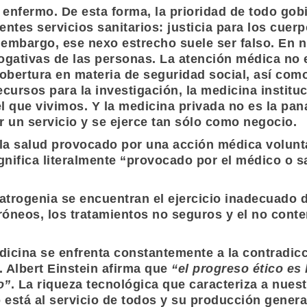
enfermo. De esta forma, la prioridad de todo gob
entes servicios sanitarios: justicia para los cuer
embargo, ese nexo estrecho suele ser falso. En nu
rrogativas de las personas. La atención médica no
obertura en materia de seguridad social, así como
cursos para la investigación, la medicina instituc
l que vivimos. Y la medicina privada no es la pa
er un servicio y se ejerce tan sólo como negocio.
la salud provocado por una acción médica voluntar
gnifica literalmente “provocado por el médico o s
trogenia se encuentran el ejercicio inadecuado de
óneos, los tratamientos no seguros y el no conte
dicina se enfrenta constantemente a la contradicc
.
Albert Einstein
afirma que
“el progreso ético es 
o”
. La riqueza tecnológica que caracteriza a nue
está al servicio de todos y su producción genera