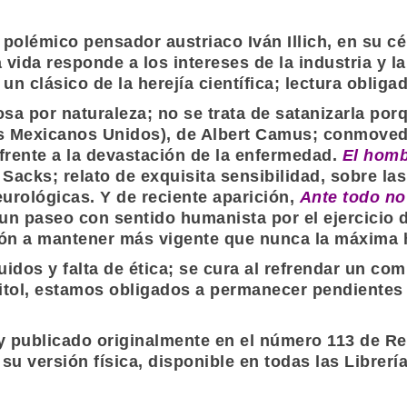
el polémico pensador austriaco
Iván Illich
, en su c
vida responde a los intereses de la industria y la 
o un clásico de la herejía científica; lectura oblig
osa por naturaleza; no se trata de satanizarla po
s Mexicanos Unidos
), de
Albert Camus
; conmovedo
 frente a la devastación de la enfermedad.
El homb
r Sacks
; relato de exquisita sensibilidad, sobre la
urológicas. Y de reciente aparición,
Ante todo n
 un paseo con sentido humanista por el ejercicio 
ción a mantener más vigente que nunca la máxima 
dos y falta de ética; se cura al refrendar un co
itol
, estamos obligados a permanecer pendientes
r y publicado originalmente en el número 113 de
Re
su versión física, disponible en todas las
Librerí