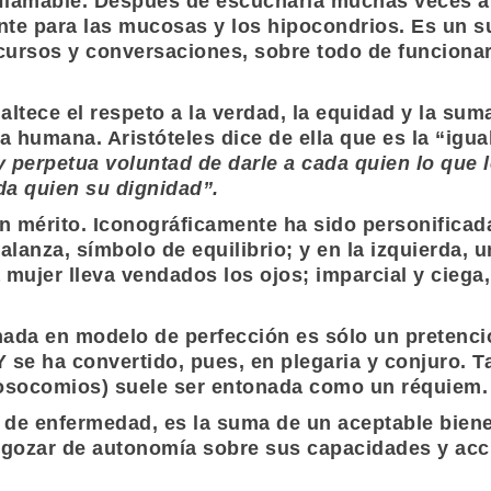
nflamable. Después de escucharla muchas veces al
ante para las mucosas y los hipocondrios. Es un s
scursos y conversaciones, sobre todo de funciona
naltece el respeto a la verdad, la equidad y la sum
ia humana.
Aristóteles
dice de ella que es la “igua
y perpetua voluntad de darle a cada quien lo que 
da quien su dignidad”.
e un mérito. Iconográficamente ha sido personific
anza, símbolo de equilibrio; y en la izquierda, u
a mujer lleva vendados los ojos; imparcial y cieg
rnada en modelo de perfección es sólo un preten
Y se ha convertido, pues, en plegaria y conjuro. 
nosocomios) suele ser entonada como un réquiem.
a de enfermedad, es la suma de un aceptable biene
 gozar de autonomía sobre sus capacidades y accio