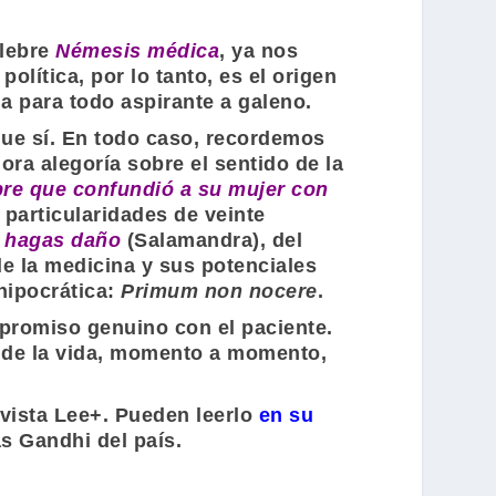
élebre
Némesis médica
, ya nos
política, por lo tanto, es el origen
ada para todo aspirante a galeno.
rque sí. En todo caso, recordemos
ra alegoría sobre el sentido de la
re que confundió a su mujer con
s particularidades de veinte
o hagas daño
(
Salamandra
), del
de la medicina y sus potenciales
hipocrática:
Primum non nocere
.
mpromiso genuino con el paciente.
 de la vida, momento a momento,
vista Lee+.
Pueden leerlo
en su
as Gandhi
del país.