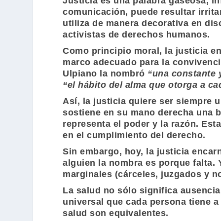
Justicia es una palabra gaseosa, i
comunicación, puede resultar irrit
utiliza de manera decorativa en di
activistas de derechos humanos.
Como principio moral, la justicia e
marco adecuado para la convivenc
Ulpiano la nombró
“una constante 
“el hábito del alma que otorga a ca
Así, la justicia quiere ser siempr
sostiene en su mano derecha una bal
representa el poder y la razón. Est
en el cumplimiento del derecho.
Sin embargo, hoy, la justicia enca
alguien la nombra es porque falta. 
marginales (cárceles, juzgados y 
La salud no sólo significa ausenci
universal que cada persona tiene a
salud son equivalentes.