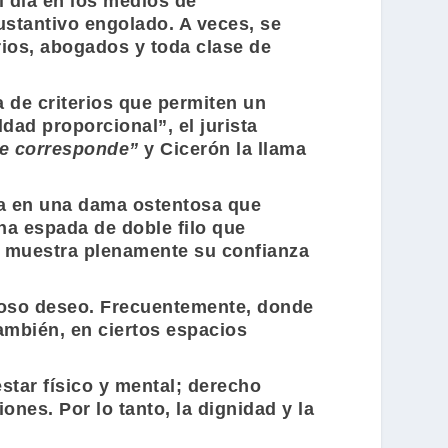
 día en los medios de
ustantivo engolado. A veces, se
rios, abogados y toda clase de
a de criterios que permiten un
ldad proporcional”, el jurista
le corresponde”
y
Cicerón
la llama
ada en una dama ostentosa que
na espada de doble filo que
a, muestra plenamente su confianza
cioso deseo. Frecuentemente, donde
También, en ciertos espacios
star físico y mental; derecho
nes. Por lo tanto, la dignidad y la