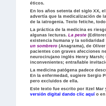
éticos.
En los años setenta del siglo XX, 
advertía que la medicalización de la 
de la iatrogenia. Texto fetiche, tod
La práctica de la medicina es riesg
algunas lecturas.
La peste
(
Editore
existencia humana y la solidaridad
un sombrero
(
Anagrama
), de
Olive
pacientes con graves afecciones ne
neurocirujano inglés
Henry Marsh
;
inconvenientes; entrañable invita
La medicina patógena padece descui
En la enfermedad, sugiere
Sergio P
pero excluidos de ella.
Este texto fue escrito por Itzel Ma
versión digital dando clic aquí
o en 