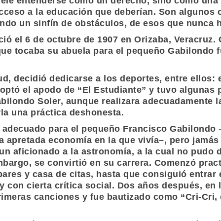
ele entenderse como un derecho, sino como una 
acceso a la educación que deberían. Son algunos 
ndo un sinfín de obstáculos, de esos que nunca h
ió el 6 de octubre de 1907 en Orizaba, Veracruz.
que tocaba su abuela para el pequeño
Gabilondo
f
ud, decidió dedicarse a los deportes, entre ellos: e
optó el apodo de “El Estudiante” y tuvo algunas
bilondo Soler,
aunque realizara adecuadamente la
rla una práctica deshonesta.
s adecuado para el pequeño
Francisco Gabilondo
–
a apretada economía en la que vivía–, pero jamás 
 un aficionado a la astronomía, a la cual no pudo
embargo, se convirtió en su carrera. Comenzó prac
bares y casa de citas, hasta que consiguió entrar
y con cierta crítica social. Dos años después, en
primeras canciones y fue bautizado como
“Cri-Cri,