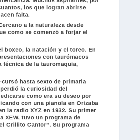
mercancía. Muchos aspirantes, por
cuantos, los que logran abrirse
acen falta.
 Cercano a la naturaleza desde
ue como se comenzó a forjar el
l boxeo, la natación y el toreo. En
 presentaciones con taurómacos
 técnica de la tauromaquia,
cursó hasta sexto de primaria
perdió la curiosidad del
 dedicarse como era su deseo por
ticando con una pianola en Orizaba
 en la radio XYZ en 1932. Su primer
 la XEW, tuvo un programa de
 el Grillito Cantor”
. Su programa