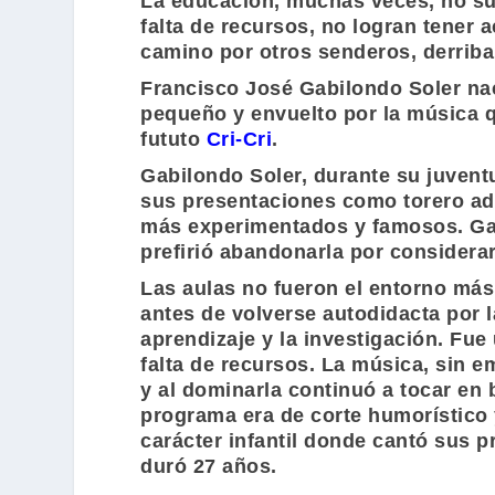
La educación, muchas veces, no su
falta de recursos, no logran tener 
camino por otros senderos, derriba
Francisco José Gabilondo Soler
nac
pequeño y envuelto por la música 
fututo
Cri-Cri
.
Gabilondo Soler
, durante su juvent
sus presentaciones como torero ad
más experimentados y famosos.
Ga
prefirió abandonarla por considera
Las aulas no fueron el entorno má
antes de volverse autodidacta por l
aprendizaje y la investigación. Fue
falta de recursos. La música, sin 
y al dominarla continuó a tocar en 
programa era de corte humorístico 
carácter infantil donde cantó sus 
duró 27 años.