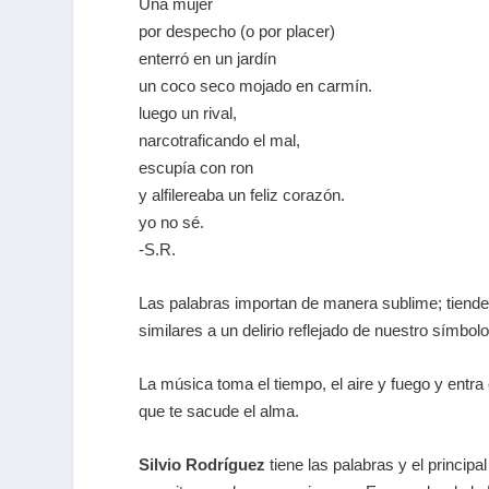
Una mujer
por despecho (o por placer)
enterró en un jardín
un coco seco mojado en carmín.
luego un rival,
narcotraficando el mal,
escupía con ron
y alfilereaba un feliz corazón.
yo no sé.
-S.R.
Las palabras importan de manera sublime; tienden
similares a un delirio reflejado de nuestro símbol
La música toma el tiempo, el aire y fuego y entr
que te sacude el alma.
Silvio Rodríguez
tiene las palabras y el princip