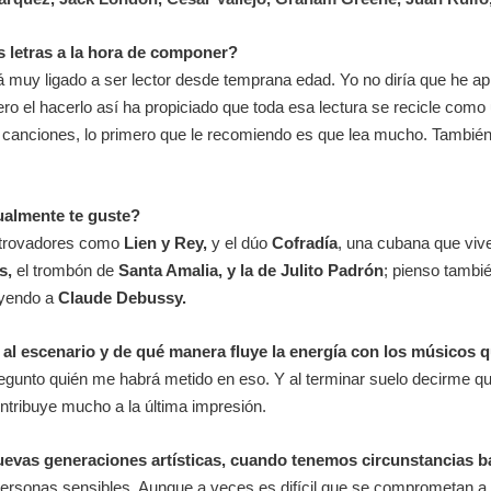
us letras a la hora de componer?
á muy ligado a ser lector desde temprana edad. Yo no diría que he a
ro el hacerlo así ha propiciado que toda esa lectura se recicle como
canciones, lo primero que le recomiendo es que lea mucho. También que
ualmente te guste?
 trovadores como
Lien y Rey,
y el dúo
Cofradía
, una cubana que viv
s,
el trombón de
Santa Amalia, y la de Julito Padrón
; pienso tambi
uyendo a
Claude Debussy.
e al escenario y de qué manera fluye la energía con los músicos
egunto quién me habrá metido en eso. Y al terminar suelo decirme q
tribuye mucho a la última impresión.
evas generaciones artísticas, cuando tenemos circunstancias ba
personas sensibles. Aunque a veces es difícil que se comprometan 