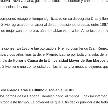
Nueva Trova Cubana, guitarrista, dibujante, escritor y cantautor; e
eriencias de vida.
omponer, recoge el tiempo significativo en su discografia Días y flore
, Silvio regresa con un arsenal de composiciones creadas entre 1967
 de mujer con sombrero, aún no habían visto la luz. Amoríos se con
inciones. En 1985 le fue otorgado el Premio Luigi Tenco (San Remo, 
sica
y dos años más tarde, el
Premio Latino
por toda una vida, de l
título de
Honoris Causa de la Universidad Mayor de San Marcos
. Silvio tiene una complicidad con las letras y la música; dejemos q
s escenarios, tras su último disco en el 2010?
los barrios de La Habana. También hago, al menos, una gira internaci
n todo este tiempo. La novedad es que al fin decidí publicar este t