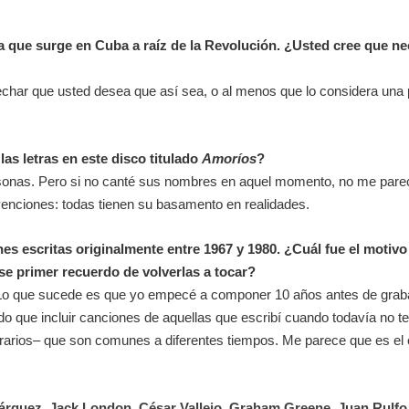
a que surge en Cuba a raíz de la Revolución. ¿Usted cree que ne
r que usted desea que así sea, o al menos que lo considera una pos
las letras en este disco titulado
Amoríos
?
onas. Pero si no canté sus nombres en aquel momento, no me parec
venciones: todas tienen su basamento en realidades.
s escritas originalmente entre 1967 y 1980. ¿Cuál fue el motivo
e primer recuerdo de volverlas a tocar?
o que sucede es que yo empecé a componer 10 años antes de grabar
nido que incluir canciones de aquellas que escribí cuando todavía no t
erarios– que son comunes a diferentes tiempos. Me parece que es el
Márquez
,
Jack London
,
César Vallejo,
Graham Greene,
Juan Rulfo