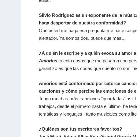
editar.
Silvio Rodríguez
es un exponente de la músic
haga despertar de nuestra conformidad?
Que usted me haga esa pregunta me hace sospecha
alentador. Ya somos dos, puede que más…
¿A quién le escribe y a quién evoca su amor a 
Amoríos
cuenta cosas que me pasaron con pers
garantizo es que las cosas que cuento no son in
Amoríos está conformado por catorce cancione
canciones y cómo percibe las emociones de es
Tengo muchas más canciones “guardadas” así. L
trabajos, desde el primero hasta el último, he te
temáticas y lenguajes –tanto musicales como lit
¿Quiénes son tus escritores favoritos?
José Martí,
Edgar Allan Poe,
Gabriel García 