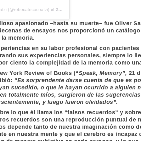
atzi (@rebecatecocoatzi)
el
27 de Dic de 2017 a las 7:32 PST
udioso apasionado –hasta su muerte– fue
Oliver S
 decenas de ensayos nos proporcionó un catálogo
 la memoria.
xperiencias en su labor profesional con pacientes
ando sus experiencias personales, siempre lo lle
 por ciento la complejidad de la memoria como una
ew York Review of Books
(“
Speak, Memory”,
21 d
ibió:
“Es sorprendente darse cuenta de que es po
an sucedido, o que le hayan ocurrido a alguien
n totalmente míos, surgieron de las sugerencias
scientemente, y luego fueron olvidados”.
re lo que él llama los “falsos recuerdos” y sobr
ros recuerdos son una reproducción puntual de nu
s depende tanto de nuestra imaginación como de
te en nuestra mente y que el cerebro es incapaz d