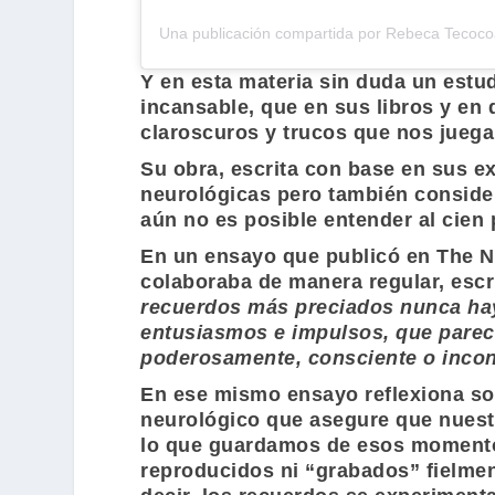
Una publicación compartida por Rebeca Tecoco
Y en esta materia sin duda un est
incansable, que en sus libros y en
claroscuros y trucos que nos juega
Su obra, escrita con base en sus e
neurológicas pero también consider
aún no es posible entender al cien
En un ensayo que publicó en
The N
colaboraba de manera regular, escr
recuerdos más preciados nunca hay
entusiasmos e impulsos, que parece
poderosamente, consciente o incon
En ese mismo ensayo reflexiona sob
neurológico que asegure que nuest
lo que guardamos de esos momento
reproducidos ni “grabados” fielmen