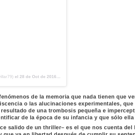
illar79)
el
28 de Oct de 2016 a las 10:28 PDT
fenómenos de la memoria que nada tienen que ver c
niscencia o las alucinaciones experimentales, que
 resultado de una trombosis pequeña e impercep
ificar de la época de su infancia y que sólo ella 
ce salido de un thriller– es el que nos cuenta de
 y que ya en libertad después de cumplir su sente