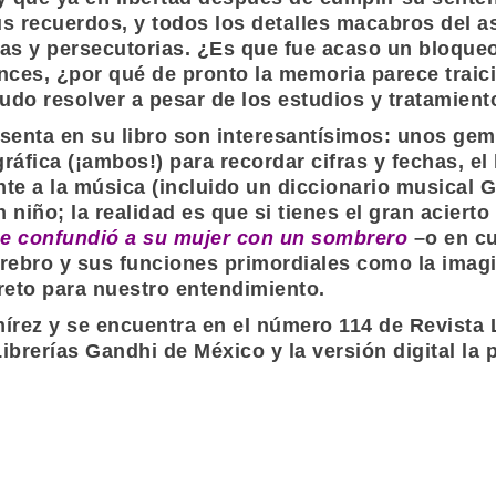
us recuerdos, y todos los detalles macabros del a
as y persecutorias. ¿Es que fue acaso un bloqueo 
nces, ¿por qué de pronto la memoria parece traicio
do resolver a pesar de los estudios y tratamiento
senta en su libro son interesantísimos: unos ge
áfica (¡ambos!) para recordar cifras y fechas, e
nte a la música (incluido un diccionario musical
G
 niño; la realidad es que si tienes el gran acierto
e confundió a su mujer con un sombrero
–o en cu
cerebro y sus funciones primordiales como la imagi
reto para nuestro entendimiento.
írez
y se encuentra en el número 114 de
Revista 
Librerías Gandhi
de México y la versión digital la 