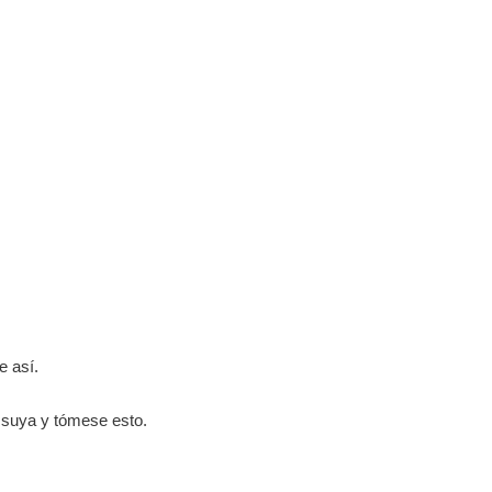
e así.
a suya y tómese esto.