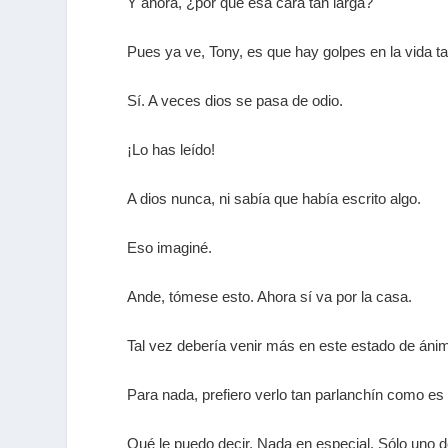
Y ahora, ¿por qué esa cara tan larga?
Pues ya ve, Tony, es que hay golpes en la vida t
Sí. A veces dios se pasa de odio.
¡Lo has leído!
A dios nunca, ni sabía que había escrito algo.
Eso imaginé.
Ande, tómese esto. Ahora sí va por la casa.
Tal vez debería venir más en este estado de áni
Para nada, prefiero verlo tan parlanchín como e
Qué le puedo decir. Nada en especial. Sólo uno 