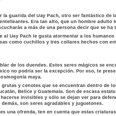
ar la guarida del Uay Pach, otro ser fantástico de 
telleantes. Era tan alto, que un hombre adulto le 
scucharás a más de una persona decir que se ha t
que al Uay Pach le gusta atormentar a los humano
sas como cuchillos y tres collares hechos con ent
lar de los duendes. Estos seres mágicos se encu
xico no podría ser la excepción. Por eso, te pres
 cosmogonía maya.
 grutas y cenotes que se encuentran dentro de lo
 Yucatán, Belice y Guatemala. Son de escasa esta
hacerse invisibles y sólo se dejan ver para defen
lo demás, son seres agradables y juguetones.
ves una ofrenda, ten en cuenta que estas criatura