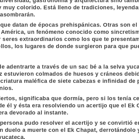
iversidad, gastronomía y arquitectura sino tambié
 muy colorido. Está lleno de tradiciones, leyenda
e asombrarán.
 que datan de épocas prehispánicas. Otras son el
 a América, un fenómeno conocido como sincretism
r seres extraordinarios como los que te presentam
llos, los lugares de donde surgieron para que pue
 de adentrarte a través de un sac bé a la selva yu
ez estuvieron colmados de huesos y cráneos debid
 criatura maléfica de siete cabezas e infinidad de
nios.
ertos, significaba que dormía, pero si los tenía c
de él y ésta era resolviendo un acertijo que el Ek 
era devorado al instante.
rsona pudo resolver el acertijo y se convirtió en
 duelo a muerte con el Ek Chapat, derrotándolo 
 yucateca.