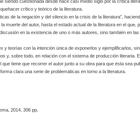
ne siendo cuestionada desde hace casi medio siglo por la crítica liter
ehacer crítico y teórico de la literatura.
icas de la negación y del silencio en la crisis de la literatura”, haci
 muerte del autor, hasta el estado actual de la literatura en el que, 
 discusión en la existencia de uno o más autores, sino también en la
es y teorías con la intención única de exponerlos y ejemplificarlos, si
os y, sobre todo, en relación con el sistema de producción literaria. 
que tiene que recorrer el autor junto a su obra para que ésta sea publi
forma clara una serie de problemáticas en torno a la literatura.
oema, 2014, 306 pp.