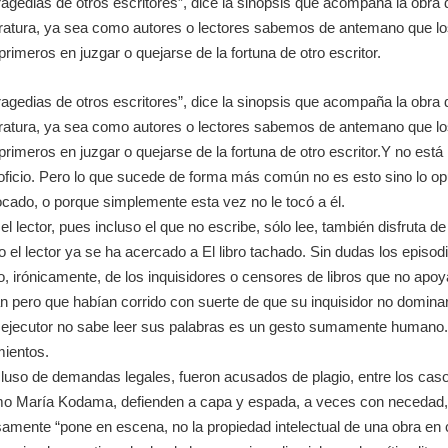
ragedias de otros escritores”, dice la sinopsis que acompaña la obra d
eratura, ya sea como autores o lectores sabemos de antemano que los
primeros en juzgar o quejarse de la fortuna de otro escritor.
tragedias de otros escritores”, dice la sinopsis que acompaña la obra
eratura, ya sea como autores o lectores sabemos de antemano que los
primeros en juzgar o quejarse de la fortuna de otro escritor.Y no está 
ficio. Pero lo que sucede de forma más común no es esto sino lo opue
tocado, o porque simplemente esta vez no le tocó a él.
 lector, pues incluso el que no escribe, sólo lee, también disfruta de 
el lector ya se ha acercado a El libro tachado. Sin dudas los episodio
o, irónicamente, de los inquisidores o censores de libros que no apoy
an pero que habían corrido con suerte de que su inquisidor no domina
 su ejecutor no sabe leer sus palabras es un gesto sumamente human
mientos.
luso de demandas legales, fueron acusados de plagio, entre los caso
o María Kodama, defienden a capa y espada, a veces con necedad, la 
mente “pone en escena, no la propiedad intelectual de una obra en c