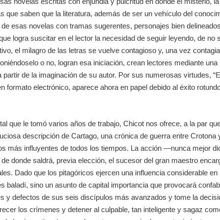
as novelas escritas con enjundia y pulcritud en donde el misterio, la
s que saben que la literatura, además de ser un vehículo del conocim
a de esas novelas con tramas sugerentes, personajes bien delineados 
que logra suscitar en el lector la necesidad de seguir leyendo, de no s
tivo, el milagro de las letras se vuelve contagioso y, una vez contag
oniéndoselo o no, logran esa iniciación, crean lectores mediante una 
 partir de la imaginación de su autor. Por sus numerosas virtudes, “
E
en formato electrónico, aparece ahora en papel debido al éxito rotun
l que le tomó varios años de trabajo, Chicot nos ofrece, a la par qu
uciosa descripción de Cartago, una crónica de guerra entre Crotona y
bios más influyentes de todos los tiempos. La acción —nunca mejor di
co de donde saldrá, previa elección, el sucesor del gran maestro encar
. Dado que los pitagóricos ejercen una influencia considerable en l
 es baladí, sino un asunto de capital importancia que provocará confab
es y defectos de sus seis discípulos más avanzados y tome la decisió
recer los crímenes y detener al culpable, tan inteligente y sagaz como 