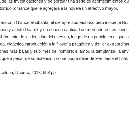
á de las investigaciones y de sortear una serie de acontecimientos q
tórrido romance que le agregará a la novela un atractivo mayor.
ará con Glauco el sibarita, el siempre sospechoso pero inocente Bóre
erioso y astuto Daaruk y una buena cantidad de mercaderes, esclavo
ubrimiento de la identidad del asesino, luego de un periplo en el que 
a, didáctica introducción a la filosofía pitagórica y thriller extraordi
es más bajas y sublimes del hombre: el amor, la templanza, la envidia
 que a pesar de su extensión no se podrá dejar de leer hasta el final.
arcelona, Duomo, 2013, 658 pp.