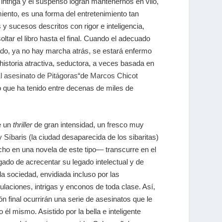
 intriga y el suspenso logran mantenernos en vilo,
iento, es una forma del entretenimiento tan
y sucesos descritos con rigor e inteligencia,
oltar el libro hasta el final. Cuando el adecuado
iado, ya no hay marcha atrás, se estará enfermo
historia atractiva, seductora, a veces basada en
l asesinato de Pitágoras
“de
Marcos Chicot
do que ha tenido entre decenas de miles de
e un
thriller
de gran intensidad, un fresco muy
 Síbaris (la ciudad desaparecida de los sibaritas)
cho en una novela de este tipo— transcurre en el
gado de acrecentar su legado intelectual y de
a sociedad, envidiada incluso por las
ulaciones, intrigas y enconos de toda clase. Así,
n final ocurrirán una serie de asesinatos que le
él mismo. Asistido por la bella e inteligente