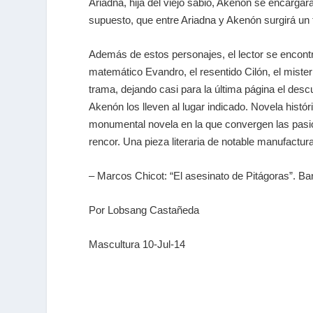
Ariadna, hija del viejo sabio, Akenón se encargar
supuesto, que entre Ariadna y Akenón surgirá un 
Además de estos personajes, el lector se encontr
matemático Evandro, el resentido Cilón, el mist
trama, dejando casi para la última página el desc
Akenón los lleven al lugar indicado. Novela históric
monumental novela en la que convergen las pasion
rencor. Una pieza literaria de notable manufactura
– Marcos Chicot: “El asesinato de Pitágoras”. B
Por Lobsang Castañeda
Mascultura 10-Jul-14