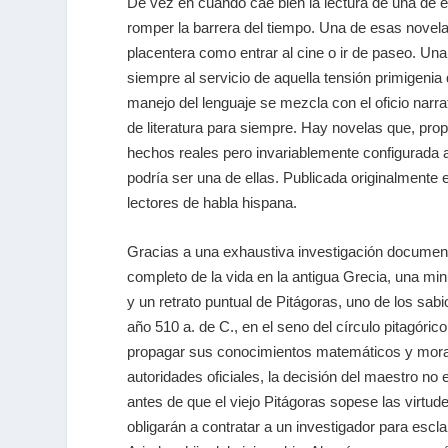
De vez en cuando cae bien la lectura de una de es
romper la barrera del tiempo. Una de esas novela
placentera como entrar al cine o ir de paseo. Un
siempre al servicio de aquella tensión primigenia 
manejo del lenguaje se mezcla con el oficio narra
de literatura para siempre. Hay novelas que, prop
hechos reales pero invariablemente configurada a
podría ser una de ellas. Publicada originalmente 
lectores de habla hispana.
Gracias a una exhaustiva investigación documenta
completo de la vida en la antigua Grecia, una min
y un retrato puntual de Pitágoras, uno de los sa
año 510 a. de C., en el seno del círculo pitagóri
propagar sus conocimientos matemáticos y morales
autoridades oficiales, la decisión del maestro no
antes de que el viejo Pitágoras sopese las virtud
obligarán a contratar a un investigador para escla