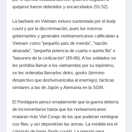
quejarse fueron detenidos y encarcelados (51-52).
La barbarie en Vietnam estuvo sustentada por el
body
count
y por la discriminación, pues los mismos
gobernantes y generales norteamericanos calificaban a
Vietnam como “pequeño país de mierda”, “nación
atrasada”, “pequeña potencia de cuarta o quinta fila” o
“basurero de la civilización” (65-66). A los soldados se
les prohibía llamar a los vietnamitas por su topónimo,
se les ordenaba llamarlos dinks, gooks (término
despectivo que deshumanizaba al enemigo), tácticas
similares a las de Japón y Alemania en la SGM.
El Pentágono pensó erradamente que la guerra debería
de incrementarse hasta que los norteamericanos
mataran más Viet Congs de los que pudieran reintegrar
sus filas, y así depondrían las armas. La medida era el
cómputo de bajas (body count). La presión para