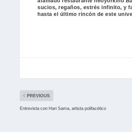
afamado restaurante neoyorkino
B
sucios, regaños, estrés infinito, y
hasta el último rincón de este uni
PREVIOUS
Entrevista con Hari Sama, artista polifacético