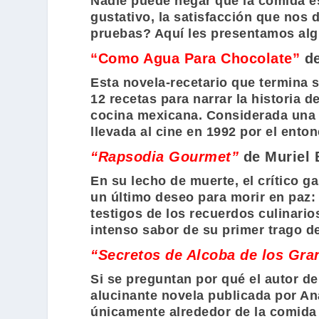
Nadie puede negar que la comida es
gustativo, la satisfacción que nos
pruebas? Aquí les presentamos alg
“Como Agua Para Chocolate”
d
Esta novela-recetario que termina
12 recetas para narrar la historia d
cocina mexicana. Considerada una 
llevada al cine en 1992 por el ent
“Rapsodia Gourmet”
de Muriel 
En su lecho de muerte, el crítico 
un último deseo para morir en paz: 
testigos de los recuerdos culinario
intenso sabor de su primer trago d
“Secretos de Alcoba de los Gra
Si se preguntan por qué el autor d
alucinante novela publicada por A
únicamente alrededor de la comida