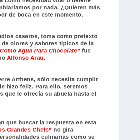
a como necesidad vital o deleite
cambiaríamos por nada. ¿Quieren más
bor de boca en este momento.
edios caseros, toma como pretexto
 de olores y sabores típicos de la
Como Agua Para Chocolate”
fue
ano
Alfonso Arau
.
rre Arthens, sólo necesita cumplir
e hizo feliz. Para ello, seremos
 que le ofrecía su abuela hasta el
án que buscar la respuesta en esta
los Grandes Chefs”
no gira
ersonalidades culinarias como su