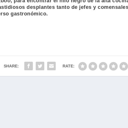
aboo
, para encontrar el hilo negro de la alta coci
 fastidiosos desplantes tanto de jefes y comensales
verso gastronómico.
SHARE:
RATE:
Designed by
| Powered by
Elegant Themes
WordPress