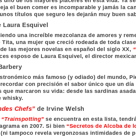
 uno de los mayores placeres en esta vida. Ya se
 deja el buen comer es incomparable y jamás la 
unos títulos que seguro les dejarán muy buen sa
e Laura Esquivel
 siendo una increíble mezcolanza de amores y rem
e Tita, una mujer que creció rodeada de toda clase
de las mejores novelas en español del siglo XX,
“
onces esposo de Laura Esquivel, el director mexic
Barbery
gastronómico más famoso (y odiado) del mundo, Pie
recordar con precisión el sabor único que un día l
s que marcaron su vida: desde las sardinas asadas
e whisky.
ndes Chefs”
de Irvine Welsh
e
“Trainspotting”
se encuentra en esta lista, tendr
nagrama en 2007. Si bien
“Secretos de Alcoba de 
 (ni tampoco revela vergonzosas intimidades de p