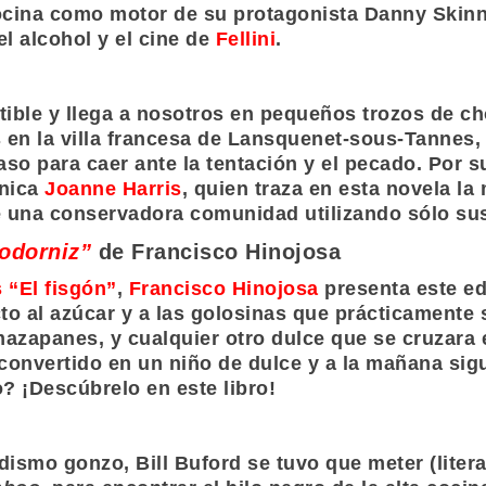
 cocina como motor de su protagonista Danny Skinn
el alcohol y el cine de
Fellini
.
ible y llega a nosotros en pequeños trozos de ch
en la villa francesa de Lansquenet-sous-Tannes, 
so para caer ante la tentación y el pecado. Por s
ánica
Joanne Harris
, quien traza en esta novela la
 una conservadora comunidad utilizando sólo sus
odorniz”
de Francisco Hinojosa
 “El fisgón”
,
Francisco Hinojosa
presenta este ed
to al azúcar y a las golosinas que prácticamente 
mazapanes, y cualquier otro dulce que se cruzara 
convertido en un niño de dulce y a la mañana sigu
? ¡Descúbrelo en este libro!
ismo gonzo, Bill Buford se tuvo que meter (litera