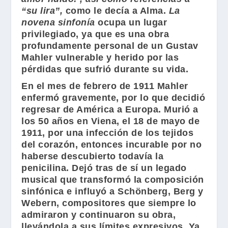
“su lira”,
como le decía a
Alma
.
La
novena sinfonía
ocupa un lugar
privilegiado, ya que es una obra
profundamente personal de un
Gustav
Mahler
vulnerable y herido por las
pérdidas que sufrió durante su vida.
En el mes de febrero de 1911
Mahler
enfermó gravemente, por lo que decidió
regresar de América a Europa. Murió a
los 50 años en Viena, el 18 de mayo de
1911, por una infección de los tejidos
del corazón, entonces incurable por no
haberse descubierto todavía la
penicilina. Dejó tras de sí un legado
musical que transformó la composición
sinfónica e influyó a
Schönberg
,
Berg
y
Webern
, compositores que siempre lo
admiraron y continuaron su obra,
llevándola a sus límites expresivos. Ya