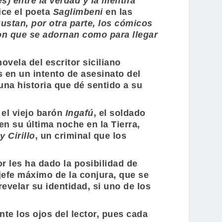
) entre la verdad y la mentira
ce el poeta
Saglimbeni
en las
ustan, por otra parte, los cómicos
on que se adornan como para llegar
 novela del escritor siciliano
en un intento de asesinato del
na historia que dé sentido a su
, el viejo barón
Ingafú
, el soldado
n su última noche en la Tierra,
y Cirillo
, un criminal que los
r les ha dado la posibilidad de
y jefe máximo de la conjura, que se
velar su identidad, si uno de los
te los ojos del lector, pues cada