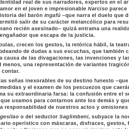
dentidad real de sus narradores, expertos en el ar
 amor en el joven e impresionable
Narciso
parece 
historia del barón
Ingafú
–que narra el duelo que 
mitió salir de su carácter melancólico para resur
ermano recién asesinado– quizá entrama una reali
 engañador que escapa de la justicia.
las, crecen los gestos, la retórica hábil, la teat
rodeando de dudas a sus escuchas, que también c
a causa de las divagaciones, las invenciones y la
al menos, una representación de variantes tragicó
 contar.
las señas inexorables de su destino funesto –que
medidas y el examen de los pescuezos que caerán b
 su extraordinaria farsa: la confusión entre el se
a que usamos para contarnos ante los demás y que
la responsabilidad de nuestros actos y omisiones
gesilao
o del seductor
Saglimbeni
, subyace la no
rio operístico con máscaras, disfraces, gestos, f