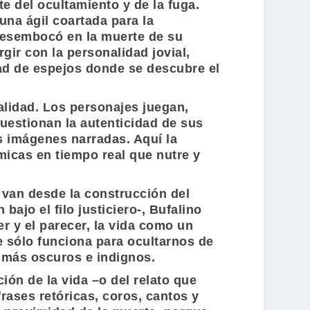
te del ocultamiento y de la fuga.
una ágil coartada para la
desembocó en la muerte de su
gir con la personalidad jovial,
dad de espejos donde se descubre el
ralidad. Los personajes juegan,
uestionan la autenticidad de sus
s imágenes narradas. Aquí la
micas en tiempo real que nutre y
 van desde la construcción del
ajo el filo justiciero-,
Bufalino
r y el parecer, la vida como un
 sólo funciona para ocultarnos de
 más oscuros e indignos.
ción de la vida –o del relato que
rases retóricas, coros, cantos y