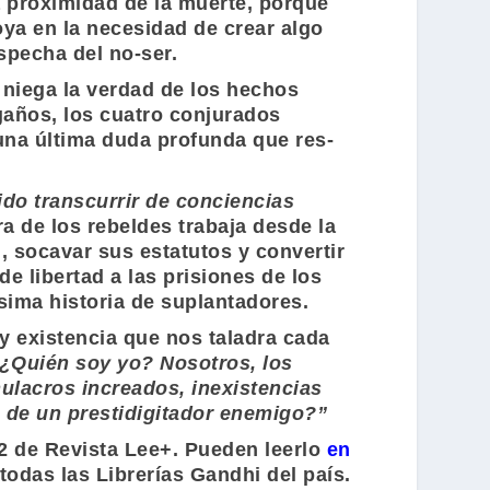
a proximidad de la muerte, porque
ya en la necesidad de crear algo
ospecha del no-ser.
 niega la verdad de los hechos
gaños, los cuatro conjurados
 una última duda profunda que res-
ido transcurrir de conciencias
ra de los rebeldes trabaja desde la
ad, socavar sus estatutos y convertir
e libertad a las prisiones de los
ísima historia de suplantadores.
y existencia que nos taladra cada
¿Quién soy yo? Nosotros, los
lacros increados, inexistencias
 de un prestidigitador enemigo?”
12 de
Revista Lee+.
Pueden leerlo
en
 todas las
Librerías Gandhi
del país.