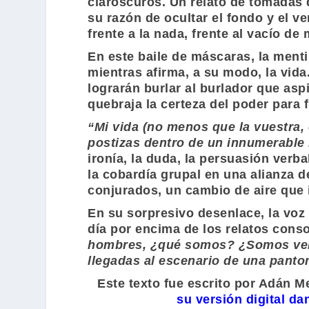
claroscuros. Un relato de tomadas d
su razón de ocultar el fondo y el 
frente a la nada, frente al vacío de
En este baile de máscaras, la menti
mientras afirma, a su modo, la vid
lograrán burlar al burlador que asp
quebraja la certeza del poder para 
“Mi vida (no menos que la vuestra,
postizas dentro de un innumerable
ironía, la duda, la persuasión verba
la cobardía grupal en una alianza d
conjurados, un cambio de aire que i
En su sorpresivo desenlace, la voz
día por encima de los relatos con
hombres, ¿qué somos? ¿Somos verd
llegadas al escenario de una panto
Este texto fue escrito por
Adán Me
su versión digital da