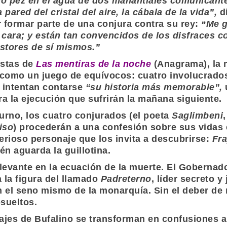
mo pez en el agua de dos manantiales comunicantes
 pared del cristal del aire, la cábala de la vida”,
di
r formar parte de una conjura contra su rey:
“Me g
cara; y están tan convencidos de los disfraces c
ostores de sí mismos.”
istas de
Las mentiras de la noche
(
Anagrama
), la
omo un juego de equívocos: cuatro involucrados 
 intentan contarse
“su historia más memorable”,
u
a la ejecución que sufrirán la mañana siguiente.
rno, los cuatro conjurados (el poeta
Saglimbeni
iso
) procederán a una confesión sobre sus vidas e
terioso personaje que los invita a descubrirse:
Fra
n aguarda la guillotina.
levante en la ecuación de la muerte. El Gobernado
 la figura del llamado
Padreterno
, líder secreto 
el seno mismo de la monarquía. Sin el deber de re
sueltos.
najes de
Bufalino
se transforman en confusiones an