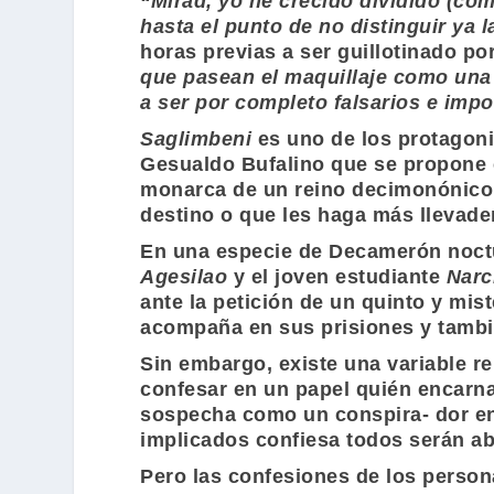
“Mirad, yo he crecido dividido (co
hasta el punto de no distinguir ya la
horas previas a ser guillotinado po
que pasean el maquillaje como una 
a ser por completo falsarios e imp
Saglimbeni
es uno de los protagon
Gesualdo Bufalino
que se propone c
monarca de un reino decimonónico
destino o que les haga más llevader
En una especie de Decamerón noctu
Agesilao
y el joven estudiante
Narc
ante la petición de un quinto y mis
acompaña en sus prisiones y tambié
Sin embargo, existe una variable re
confesar en un papel quién encarna
sospecha como un conspira- dor en 
implicados confiesa todos serán ab
Pero las confesiones de los perso