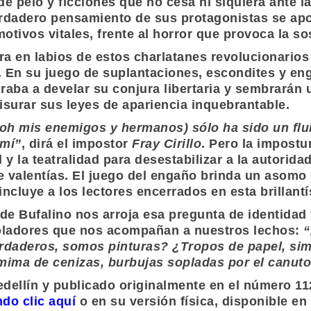
e pelo y ficciones que no cesa ni siquiera ante l
verdadero pensamiento de sus protagonistas se apo
 motivos vitales, frente al horror que provoca la s
ra en labios de estos charlatanes revolucionarios
a. En su juego de suplantaciones, escondites y en
iraba a develar su conjura libertaria y sembrarán
fisurar sus leyes de apariencia inquebrantable.
 oh mis enemigos y hermanos) sólo ha sido un flu
 mí”
, dirá el impostor
Fray Cirillo
. Pero la impostu
l y la teatralidad para desestabilizar a la autorid
e valentías. El juego del engaño brinda un asomo d
ncluye a los lectores encerrados en esta brillant
 de
Bufalino
nos arroja esa pregunta de identidad 
soladores que nos acompañan a nuestros lechos:
“
aderos, somos pinturas? ¿Tropos de papel, simu
mima de cenizas, burbujas sopladas por el canuto
dellín
y publicado originalmente en el número 1
ndo clic aquí
o en su versión física, disponible en