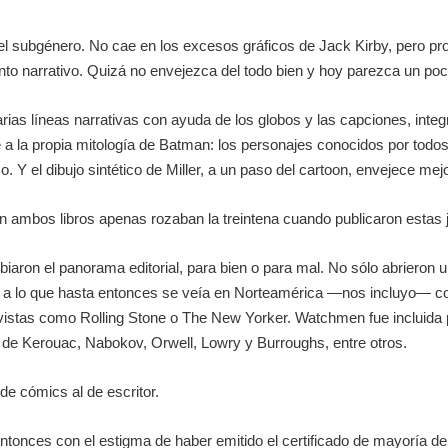
el subgénero. No cae en los excesos gráficos de Jack Kirby, pero pro
ento narrativo. Quizá no envejezca del todo bien y hoy parezca un p
arias líneas narrativas con ayuda de los globos y las capciones, integ
a la propia mitología de Batman: los personajes conocidos por todos
o. Y el dibujo sintético de Miller, a un paso del cartoon, envejece me
en ambos libros apenas rozaban la treintena cuando publicaron estas 
aron el panorama editorial, para bien o para mal. No sólo abrieron un
d a lo que hasta entonces se veía en Norteamérica —nos incluyo— c
vistas como Rolling Stone o The New Yorker. Watchmen fue incluida p
o de Kerouac, Nabokov, Orwell, Lowry y Burroughs, entre otros.
 de cómics al de escritor.
ntonces con el estigma de haber emitido el certificado de mayoría d