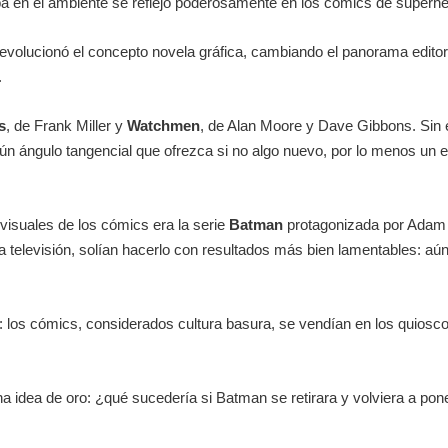
aba en el ambiente se reflejó poderosamente en los cómics de superh
revolucionó el concepto novela gráfica, cambiando el panorama editor
.
s
, de Frank Miller y
Watchmen
, de Alan Moore y Dave Gibbons. Sin 
lgún ángulo tangencial que ofrezca si no algo nuevo, por lo menos un 
ovisuales de los cómics era la serie
Batman
protagonizada por Adam W
la televisión, solían hacerlo con resultados más bien lamentables: aún
 los cómics, considerados cultura basura, se vendían en los quioscos
una idea de oro: ¿qué sucedería si Batman se retirara y volviera a p