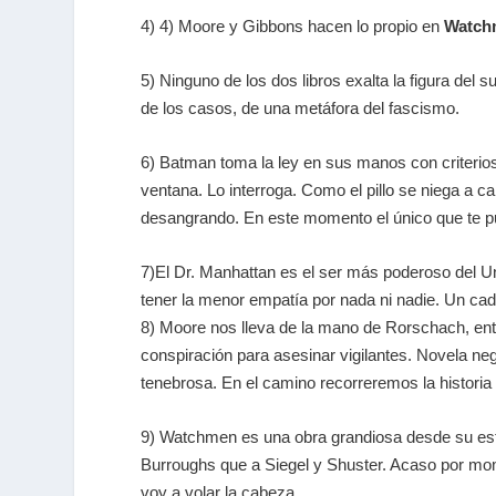
4) 4) Moore y Gibbons hacen lo propio en
Watch
5) Ninguno de los dos libros exalta la figura del 
de los casos, de una metáfora del fascismo.
6) Batman toma la ley en sus manos con criterios
ventana. Lo interroga. Como el pillo se niega a 
desangrando. En este momento el único que te pue
7)El Dr. Manhattan es el ser más poderoso del U
tener la menor empatía por nada ni nadie. Un cad
8) Moore nos lleva de la mano de Rorschach, ent
conspiración para asesinar vigilantes. Novel
tenebrosa. En el camino recorreremos la histori
9) Watchmen es una obra grandiosa desde su estru
Burroughs que a Siegel y Shuster. Acaso por mo
voy a volar la cabeza.