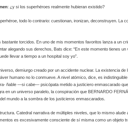
men
: ¿y si los superhéroes realmente hubieran existido?
superhéroe, todo lo contrario: cuestionan, ironizan, deconstruyen. La 
 bastante torcidos. En uno de mis momentos favoritos lanza a un crim
cantar alegando sus derechos, Bats dice: “En este momento tienes un v
de llevar a tiempo a un hospital soy yo”.
niverso, demiurgo creado por un accidente nuclear. La existencia de
áver humano no lo conmueve. A nivel atómico, dice, es indistinguible
ra- ñable —si cabe— psicópata metido a justiciero enmascarado que 
a negra en un universo paralelo, la conspiración que BERNARDO F
a del mundo a la sombra de los justicieros enmascarados.
ctura. Catedral narrativa de múltiples niveles, que lo mismo alude 
mentos es excesivamente consciente de sí misma como un objeto tran