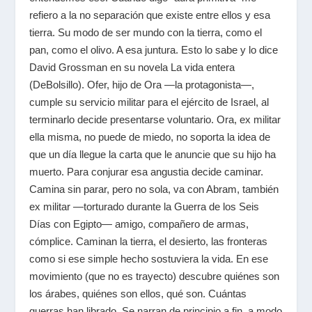
refiero a la no separación que existe entre ellos y esa
tierra. Su modo de ser mundo con la tierra, como el
pan, como el olivo. A esa juntura. Esto lo sabe y lo dice
David Grossman en su novela La vida entera
(DeBolsillo). Ofer, hijo de Ora —la protagonista—,
cumple su servicio militar para el ejército de Israel, al
terminarlo decide presentarse voluntario. Ora, ex militar
ella misma, no puede de miedo, no soporta la idea de
que un día llegue la carta que le anuncie que su hijo ha
muerto. Para conjurar esa angustia decide caminar.
Camina sin parar, pero no sola, va con Abram, también
ex militar —torturado durante la Guerra de los Seis
Días con Egipto— amigo, compañero de armas,
cómplice. Caminan la tierra, el desierto, las fronteras
como si ese simple hecho sostuviera la vida. En ese
movimiento (que no es trayecto) descubre quiénes son
los árabes, quiénes son ellos, qué son. Cuántas
guerras han librado. Se narran de principio a fin, a modo