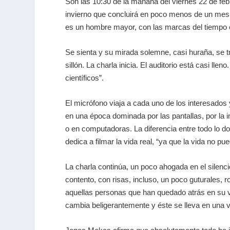
Son las 10:30 de la mañana del viernes 22 de febr
invierno que concluirá en poco menos de un mes.
es un hombre mayor, con las marcas del tiempo e
Se sienta y su mirada solemne, casi huraña, se t
sillón. La charla inicia. El auditorio está casi 
científicos”.
El micrófono viaja a cada uno de los interesado
en una época dominada por las pantallas, por la i
o en computadoras. La diferencia entre todo lo d
dedica a filmar la vida real, “ya que la vida no pu
La charla continúa, un poco ahogada en el silenci
contento, con risas, incluso, un poco guturales, r
aquellas personas que han quedado atrás en su vi
cambia beligerantemente y éste se lleva en una vo