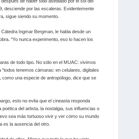
, después de haber sido asediado por el sol del
9, desciende por las escaleras. Evidentemente
ra, sigue siendo su momento.
la Cátedra Ingmar Bergman, le habla desde un
u obra. “Yo nunca experimento, eso lo hacen los
aras de todo tipo. No sólo en el MUAC: vivimos
a “todos tenemos cámaras: en celulares, digitales
o, como una especie de antropólogo, dice que se
bargo, esto no evita que el cineasta responda
oética del artista, la nostalgia, sus influencias o
ngevo sea más tortuoso vivir y ver cómo su mundo
 es la ausencia del otro.