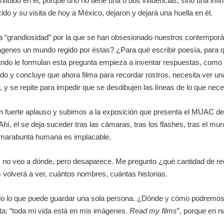
uido en él, porque uno no tiene una o dos influencias, sino una infini
o y su visita de hoy a México, dejaron y dejará una huella en él.
 “grandiosidad” por la que se han obsesionado nuestros contemporáneo
genes un mundo regido por éstas? ¿Para qué escribir poesía, para 
do le formulan esta pregunta empieza a inventar respuestas, como rut
o y concluye que ahora filma para recordar rostros, necesita ver una
, y se repite para impedir que se desdibujen las líneas de lo que nece
 fuerte aplauso y subimos a la exposición que presenta el MUAC de l
 Ahí, él se deja suceder tras las cámaras, tras los flashes, tras el mur
a marabunta humana es implacable.
 no veo a dónde, pero desaparece. Me pregunto ¿qué cantidad de r
s volverá a ver, cuántos nombres, cuántas historias.
do lo que puede guardar una sola persona. ¿Dónde y cómo podremos 
ta: “toda mi vida está en mis imágenes.
Read my films
”, porque en n