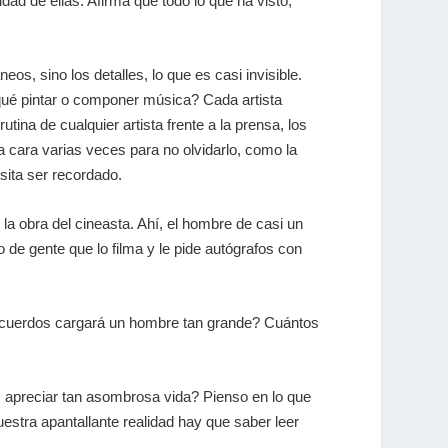
dad de ellas. Afirma que todo lo que ha visto,
s, sino los detalles, lo que es casi invisible.
qué pintar o componer música? Cada artista
ina de cualquier artista frente a la prensa, los
 cara varias veces para no olvidarlo, como la
sita ser recordado.
a obra del cineasta. Ahí, el hombre de casi un
o de gente que lo filma y le pide autógrafos con
ecuerdos cargará un hombre tan grande? Cuántos
apreciar tan asombrosa vida? Pienso en lo que
uestra apantallante realidad hay que saber leer