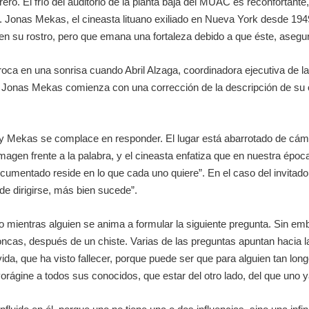
ero. El frío del auditorio de la planta baja del MUAC es reconfortante
 Jonas Mekas, el cineasta lituano exiliado en Nueva York desde 194
n su rostro, pero que emana una fortaleza debido a que éste, asegu
roca en una sonrisa cuando Abril Alzaga, coordinadora ejecutiva de 
lleno. Jonas Mekas comienza con una corrección de la descripción de s
s y Mekas se complace en responder. El lugar está abarrotado de cám
magen frente a la palabra, y el cineasta enfatiza que en nuestra époc
ocumentado reside en lo que cada uno quiere”. En el caso del invitad
ede dirigirse, más bien sucede”.
o mientras alguien se anima a formular la siguiente pregunta. Sin em
oncas, después de un chiste. Varias de las preguntas apuntan hacia la p
da, que ha visto fallecer, porque puede ser que para alguien tan lo
rágine a todos sus conocidos, que estar del otro lado, del que uno ya