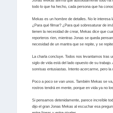
Jonas Mekas afirma que absolutamente todo ha infl
todo lo que ha hecho, cada persona que ha conocid
Mekas es un hombre de detalles. No le interesa la
¿Para qué filmar? ¿Para qué sobresaturar de imá
tienen la necesidad de crear, Mekas dice que cuan
reporteros ríen, mientras Jonas se queda pensand
necesidad de un mantra que se repite, y se repite
La charla concluye. Todos nos levantamos tras un
siglo de vida está del lado opuesto de su trabajo.
sonrisas entusiastas. Intento acercarme, pero l
Poco a poco se van unos. También Mekas se va,
rostros tendrá en mente, porque en vida ya no lo
Si pensamos detenidamente, parece increíble to
dijo el gran Jonas Mekas al escuchar esa pregun
entre líneas y entre pixeles.