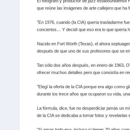
El fotógrafo y productor de jazz estadounidense 
que reúne las imágenes de arte callejero que ha 
"En 1976, cuando (la CIA) quería trasladarme fue
conciertos… Y decidí que eso era lo que quería ha
Nacido en Fort Worth (Texas), el ahora septuagena
después de que uno de sus profesores que se enc
Tan sólo dos años después, en enero de 1963, O'N
ofrecer muchos detalles pero que consistía en reu
"Elegí la oferta de la CIA porque era algo como g
durante los trece años que ocuparon su vida, una 
La fórmula, dice, fue no desperdiciar jamás un m
de la CIA se dedicaba a tomar fotos y revelarlas 
"Si amas todo eso, incluso si tienes 70 años como