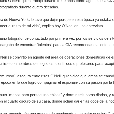
Hank O'Neal, quien trabajó durante trece años como agente de la CIA
fotografiado durante cuatro décadas.
ra de Nueva York, lo tuve que dejar porque en esa época ya estaba e
cer el resto de mi vida", explicó hoy O'Neal en una entrevista.
rio fotógrafo fue contactado por primera vez por los servicios de in
argaba de encontrar "talentos" para la CIA recomendase al entonces
eil se convirtió en agente del área de operaciones domésticas de es
nirse con hombres de negocios, científicos o profesores para recopil
lamuroso", asegura entre risas O'Neil, quien dice que jamás se cansó d
época en la que logró compaginar el espionaje con su pasión por la f
inuto "menos para perseguir a chicas" y dormir seis horas diarias, y
en el cuarto oscuro de su casa, donde solían darle "las doce de la no
 yo, encontrarás una manera de presionarte para estar despierto", afi