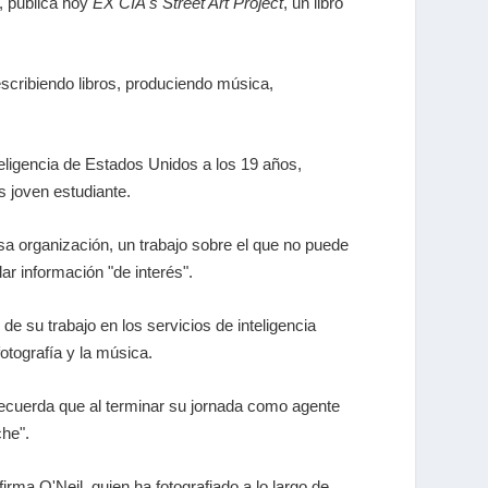
, publica hoy
EX CIA's Street Art Project
, un libro
scribiendo libros, produciendo música,
teligencia de Estados Unidos a los 19 años,
 joven estudiante.
a organización, un trabajo sobre el que no puede
ar información "de interés".
e su trabajo en los servicios de inteligencia
otografía y la música.
 recuerda que al terminar su jornada como agente
che".
rma O'Neil, quien ha fotografiado a lo largo de