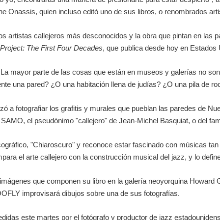
e Onassis, quien incluso editó uno de sus libros, o renombrados ar
os artistas callejeros más desconocidos y la obra que pintan en las
 Project: The First Four Decades
, que publica desde hoy en Estados 
e. La mayor parte de las cosas que están en museos y galerías no so
e una pared? ¿O una habitación llena de judías? ¿O una pila de roca
zó a fotografiar los grafitis y murales que pueblan las paredes de 
on SAMO, el pseudónimo "callejero" de Jean-Michel Basquiat, o del fa
cográfico, "Chiaroscuro" y reconoce estar fascinado con músicas tan
mpara el arte callejero con la construcción musical del jazz, y lo def
s imágenes que componen su libro en la galería neoyorquina Howard G
TOOFLY improvisará dibujos sobre una de sus fotografías.
didas este martes por el fotógrafo y productor de jazz estadounide