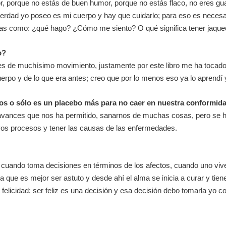
r, porque no estás de buen humor, porque no estás flaco, no eres gu
rdad yo poseo es mi cuerpo y hay que cuidarlo; para eso es necesari
guntas como: ¿qué hago? ¿Cómo me siento? O qué significa tener jaqu
o?
ño es de muchísimo movimiento, justamente por este libro me ha tocad
rpo y de lo que era antes; creo que por lo menos eso ya lo aprendí 
nos o sólo es un placebo más para no caer en nuestra conformid
avances que nos ha permitido, sanarnos de muchas cosas, pero se h
vos procesos y tener las causas de las enfermedades.
cuando toma decisiones en términos de los afectos, cuando uno vive
a que es mejor ser astuto y desde ahí el alma se inicia a curar y tien
 felicidad: ser feliz es una decisión y esa decisión debo tomarla yo 