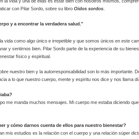
n la vida y una de ellas es estar bien con nosotros mismos, compr
aticar con Pilar Sordo, sobre su libro
Oídos sordos
.
erpo y a encontrar la verdadera salud."
 vida como algo único e irrepetible y que somos únicos en este cami
nar y sentirnos bien. Pilar Sordo parte de la experiencia de su bien
star físico y espiritual.
sobre nuestro bien y la autorresponsabilidad son lo más important
ia a lo que nuestro cuerpo, mente y espíritu nos dice y nos llama dí
biaba?
o me manda muchos mensajes. Mi cuerpo me estaba diciendo que ten
er y cómo darnos cuenta de ellos para nuestro bienestar?
is estudios es la relación con el cuerpo y una relación súper dicta