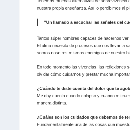
Tenemos muchas alternativas de sobrevivencia e
nuestra propia enseñanza. Así lo percibimos al pl
"Un llamado a escuchar las señales del cu
Tantos súper hombres capaces de hacernos ver la
El alma necesita de procesos que nos llevan a sa
somos nosotros mismos enemigos de nuestro biene
En todo momento las vivencias, las reflexiones 
olvidar cómo cuidarnos y prestar mucha importanc
¿Cuándo te diste cuenta del dolor que te ago
Me doy cuenta cuando colapso y cuando mi cuerp
manera distinta.
¿Cuáles son los cuidados que debemos de ten
Fundamentalmente una de las cosas que muestran m