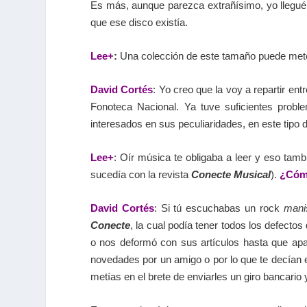
Es más, aunque parezca extrañísimo, yo llegué 
que ese disco existía.
Lee+
:
Una colección de este tamaño puede me
David Cortés
: Yo creo que la voy a repartir ent
Fonoteca Nacional. Ya tuve suficientes probl
interesados en sus peculiaridades, en este tipo
Lee+
: Oír música te obligaba a leer y eso ta
sucedía con la revista
Conecte Musical
).
¿Cómo
David Cortés
: Si tú escuchabas un rock
mani
Conecte
, la cual podía tener todos los defectos
o nos deformó con sus artículos hasta que ap
novedades por un amigo o por lo que te decían e
metías en el brete de enviarles un giro bancario