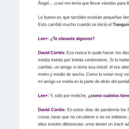
Ángel… ¡casi me tenía que llevar viandas para lle
Lo bueno es que también existían pequeñas tie
Esto cambió mucho cuando se inició el
Tiangui
Lee+
:
¿Te clavaste algunos?
David Cortés
: Eso nunca lo pude hacer: los d
medía treinta por treinta centímetros. Si lo hu
cambio, un amigo sí tenía esa virtud: él era o
metro y medio de ancho. Como lo veían muy segui
mi amigo se metía en la parte de atrás del panta
Lee+
: Y, sólo por metiche,
¿como cuántos tien
David Cortés
: En estos días de pandemia los 
cosas raras que no circularon o no se editaron
ellos existen diferencias: unos tienen un
track
adi