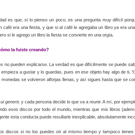
ad es que, si lo pienso un poco, es una pregunta muy difícil porqu
 café era una fiesta, y que si al café le agregaba un libro ya era un
ro si le agrego un libro la fiesta se convierte en una orgía.
ómo la fuiste creando?
s no pueden explicarse. La verdad es que difícilmente se puede sab
e empieza a gustar y lo guardas, pues en ese objeto hay algo de ti. 
s monedas se volvieron alforjas llenas, y así sigues hasta que se c
sui generis
y cada persona decide lo que va a reunir. A mí, por ejempl
ndo esos discos por todo el mundo, mientras que mis libros (adem
ente esta conducta puede resultarle inexplicable, absolutamente inc
os discos si no los puedes oír al mismo tiempo y tampoco tienes 