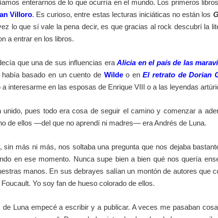
os enterarnos de lo que ocurría en el mundo. Los primeros libros q
an Villoro
.
Es curioso, entre estas lecturas iniciáticas no están los
G
z lo que sí vale la pena decir, es que gracias al rock descubrí la li
n a entrar en los libros.
ecía que una de sus influencias era
Alicia en el país de las maravi
e había basado en un cuento de
Wilde
o en
El retrato de Dorian 
 a interesarme en las esposas de Enrique VIII o a las leyendas artúri
an unido, pues todo era cosa de seguir el camino y comenzar a ad
o de ellos —del que no aprendí ni madres— era Andrés de Luna.
 sin más ni más, nos soltaba una pregunta que nos dejaba bastante
iendo en ese momento. Nunca supe bien a bien qué nos quería ense
 nuestras manos. En sus debrayes salían un montón de autores que
 Foucault. Yo soy fan de hueso colorado de ellos.
rés de Luna empecé a escribir y a publicar. A veces me pasaban cos