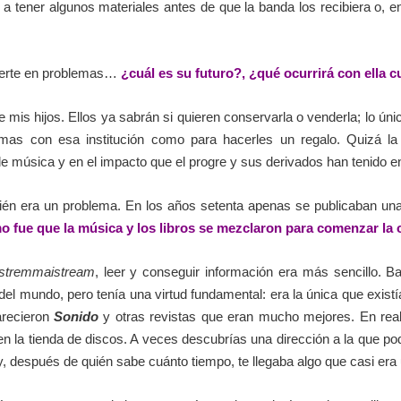
a tener algunos materiales antes de que la banda los recibiera o, e
terte en problemas…
¿cuál es su futuro?, ¿qué ocurrirá con ella c
re mis hijos. Ellos ya sabrán si quieren conservarla o venderla; lo úni
emas con esa institución como para hacerles un regalo. Quizá l
 de música y en el impacto que el progre y sus derivados han tenido 
mbién era un problema. En los años setenta apenas se publicaban
 fue que la música y los libros se mezclaron para comenzar la 
stremmaistream
, leer y conseguir información era más sencillo. 
 del mundo, pero tenía una virtud fundamental: era la única que exist
arecieron
Sonido
y otras revistas que eran mucho mejores. En real
n la tienda de discos. A veces descubrías una dirección a la que pod
 y, después de quién sabe cuánto tiempo, te llegaba algo que casi era