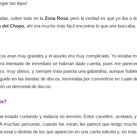
gar tan lejos!
ndas, sobre todo en la
Zona Rosa
, pero la verdad es que yo iba a do
s del Chopo
, ahí era mucho más fácil encontrar lo que uno buscaba.
iscos eran muy grandes y el asunto era muy complicado. Yo estaba m
biera intentado de inmediato se habrían dado cuenta, pues me parece
beso, muy obeso, y siempre traía puesta una gabardina, aunque hubie
do en las tiendas de discos, terminaba por convertirse en cuate del
lón un demonial de discos.
es?
he estado contando y todavía no termino. Entre
casettes
, acetatos y
. A muchas personas, cuando los miran, les parece que tengo mucho
cional o distinto de los que aparecen en una cierta edición y, en más