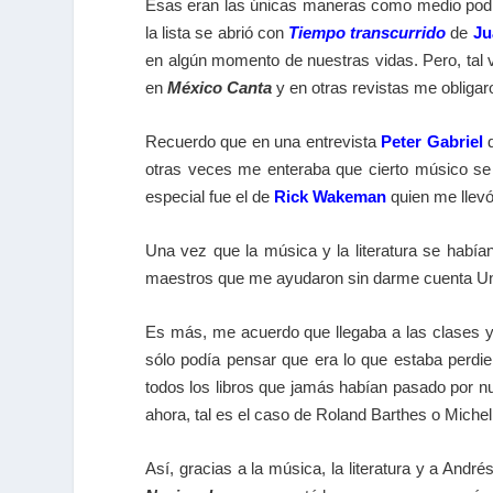
Esas eran las únicas maneras como medio podíam
la lista se abrió con
Tiempo transcurrido
de
Ju
en algún momento de nuestras vidas. Pero, tal ve
en
México Canta
y en otras revistas me obligaro
Recuerdo que en una entrevista
Peter Gabriel
d
otras veces me enteraba que cierto músico s
especial fue el de
Rick Wakeman
quien me llevó
Una vez que la música y la literatura se habí
maestros que me ayudaron sin darme cuenta Un
Es más, me acuerdo que llegaba a las clases y,
sólo podía pensar que era lo que estaba perd
todos los libros que jamás habían pasado por
ahora, tal es el caso de Roland Barthes o Michel
Así, gracias a la música, la literatura y a And