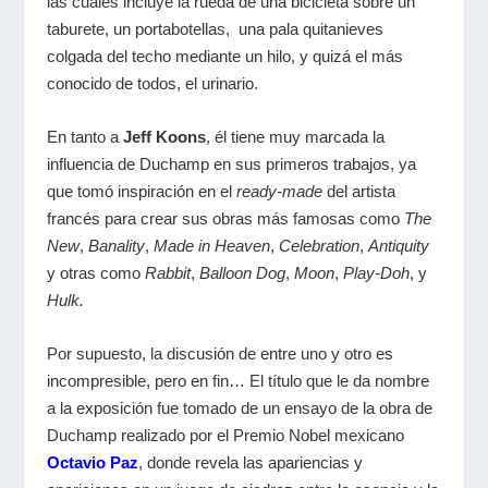
las cuales incluye la rueda de una bicicleta sobre un
taburete, un portabotellas, una pala quitanieves
colgada del techo mediante un hilo, y quizá el más
conocido de todos, el urinario.
En tanto a
Jeff Koons
, él tiene muy marcada la
influencia de Duchamp en sus primeros trabajos, ya
que tomó inspiración en el
ready-made
del artista
francés para crear sus obras más famosas como
The
New
,
Banality
,
Made in Heaven
,
Celebration
,
Antiquity
y otras como
Rabbit
,
Balloon Dog
,
Moon
,
Play-Doh
, y
Hulk.
Por supuesto, la discusión de entre uno y otro es
incompresible, pero en fin… El título que le da nombre
a la exposición fue tomado de un ensayo de la obra de
Duchamp realizado por el Premio Nobel mexicano
Octavio Paz
, donde revela las apariencias y