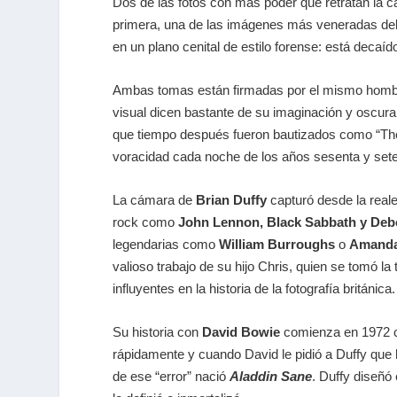
Dos de las fotos con más poder que retratan la c
primera, una de las imágenes más veneradas del 
en un plano cenital de estilo forense: está decaíd
Ambas tomas están firmadas por el mismo hom
visual dicen bastante de su imaginación y oscura
que tiempo después fueron bautizados como “The 
voracidad cada noche de los años sesenta y seten
La cámara de
Brian Duffy
capturó desde la rea
rock como
John Lennon, Black Sabbath y Debo
legendarias como
William Burroughs
o
Amanda
valioso trabajo de su hijo Chris, quien se tomó l
influyentes en la historia de la fotografía británica.
Su historia con
David Bowie
comienza en 1972 cu
rápidamente y cuando David le pidió a Duffy que 
de ese “error” nació
Aladdin Sane
. Duffy diseñó