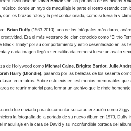
arrera invaluable de
David Bowie
son las portadas de los discos
Ala
músico, donde un rayo de maquillaje le parte el rostro estando con 
o, con los brazos rotos y la piel contusionada, como si fuera la vícti
bre,
Brian Duffy
(1933-2010), uno de los fotógrafos más duros, anárq
 creatividad. Era el más veterano del clan conocido como “El trío Te
Black Trinity” por su comportamiento y estilo desenfadado en las fi
ta y cada imagen llegó a ser calificada como si fuese un asalto sex
leza de Hollywood como
Michael Caine, Brigitte Bardot, Julie Andr
rah Harry (Blondie)
, pasando por las bellezas de los sesenta com
 Lear
, entre otros. Sobre esto existen testimonios memorables que
a tarea de reunir material para formar un archivo que le rinde homenaj
ando fue enviado para documentar su caracterización como Ziggy St
hiciera la fotografía de la portada de su nuevo álbum en 1973, Duffy 
 el maquillaje en la cara de David y su inconfundible portada del ál