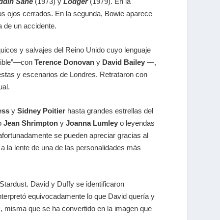
ddin Sane
(1973) y
Lodger
(1979). En la
los ojos cerrados. En la segunda, Bowie aparece
ma de un accidente.
uicos y salvajes del Reino Unido cuyo lenguaje
rrible”—con
Terence Donovan
y
David Bailey
—,
estas y escenarios de Londres. Retrataron con
ual.
ess
y
Sidney Poitier
hasta grandes estrellas del
o
Jean Shrimpton
y
Joanna Lumley
o leyendas
 afortunadamente se pueden apreciar gracias al
e a la lente de una de las personalidades más
ardust. David y Duffy se identificaron
interpretó equivocadamente lo que David quería y
bum, misma que se ha convertido en la imagen que