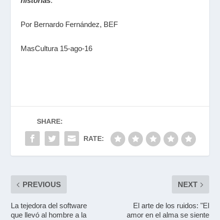
historias
.
Por Bernardo Fernández, BEF
MasCultura 15-ago-16
SHARE:
RATE:
PREVIOUS
NEXT
La tejedora del software
El arte de los ruidos: "El
que llevó al hombre a la
amor en el alma se siente