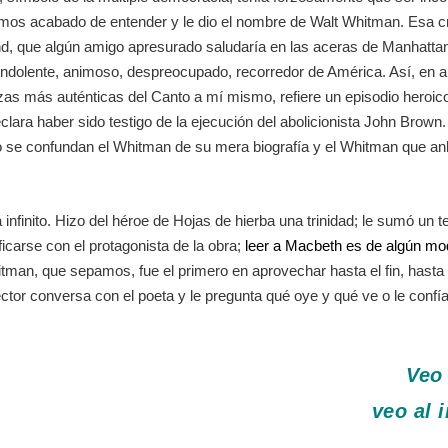
mos acabado de entender y le dio el nombre de Walt Whitman. Esa cr
nd, que algún amigo apresurado saludaría en las aceras de Manhattan,
 indolente, animoso, despreocupado, recorredor de América. Así, en 
piezas más auténticas del Canto a mí mismo, refiere un episodio heroic
lara haber sido testigo de la ejecución del abolicionista John Brown.
se confundan el Whitman de su mera biografía y el Whitman que anhe
 infinito. Hizo del héroe de Hojas de hierba una trinidad; le sumó un t
ficarse con el protagonista de la obra;
leer a Macbeth es de algún mo
tman, que sepamos, fue el primero en aprovechar hasta el fin, hasta el
lector conversa con el poeta y le pregunta qué oye y qué ve o le confía
Veo 
veo al 