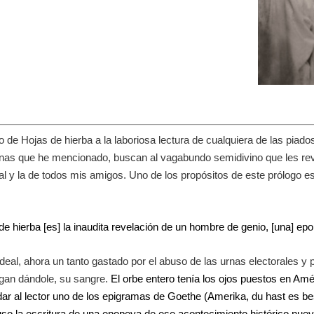
de Hojas de hierba a la laboriosa lectura de cualquiera de las piados
nas que he mencionado, buscan al vagabundo semidivino que les reve
l y la de todos mis amigos. Uno de los propósitos de este prólogo es 
e hierba [es] la inaudita revelación de un hombre de genio, [una] e
al, ahora un tanto gastado por el abuso de las urnas electorales y p
gan dándole, su sangre.
El orbe entero tenía los ojos puestos en Amé
ar al lector uno de los epigramas de Goethe (Amerika, du hast es b
o la escritura de una epopeya de ese acontecimiento histórico nue