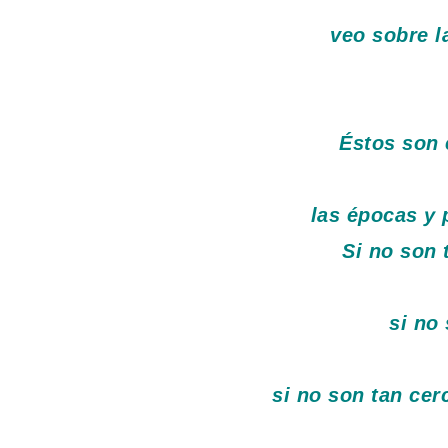
veo sobre l
Éstos son 
las épocas y 
Si no son
si no
si no son tan ce