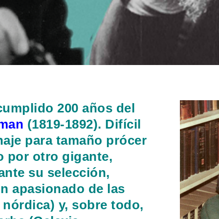
cumplido 200 años del
tman
(1819-1892). Difícil
naje para tamaño prócer
o por otro gigante,
ante su selección,
un apasionado de las
 nórdica) y, sobre todo,