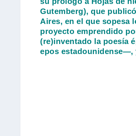
su prólogo a Hojas de hi
Gutemberg), que public
Aires, en el que sopesa l
proyecto emprendido p
(re)inventado la poesía é
epos estadounidense—, 