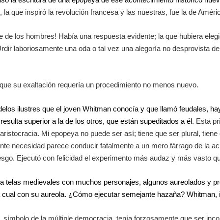
 la que inspiró la revolución francesa y las nuestras, fue la de Amér
e los hombres! Había una respuesta evidente; la que hubiera elegido,
. Urdir laboriosamente una oda o tal vez una alegoría no desprovista de
que su exaltación requería un procedimiento no menos nuevo.
los ilustres que el joven Whitman conocía y que llamó feudales, hay
resulta superior a la de los otros, que están supeditados a él.
Esta pr
 aristocracia. Mi epopeya no puede ser así; tiene que ser plural, tien
nte necesidad parece conducir fatalmente a un mero fárrago de la a
go. Ejecutó con felicidad el experimento más audaz y más vasto que la
da telas medievales con muchos personajes, algunos aureolados y pr
cada cual con su aureola. ¿Cómo ejecutar semejante hazaña? Whitman, 
 símbolo de la múltiple democracia, tenía forzosamente que ser inco