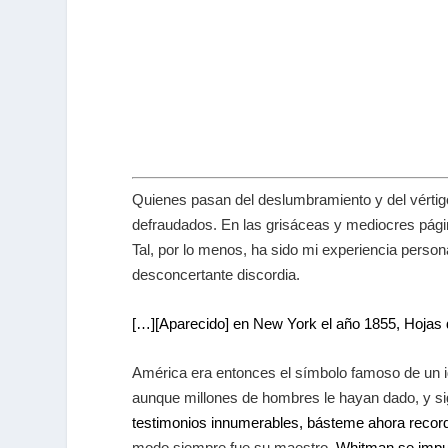
Quienes pasan del deslumbramiento y del vértigo 
defraudados. En las grisáceas y mediocres pági
Tal, por lo menos, ha sido mi experiencia persona
desconcertante discordia.
[…][Aparecido] en New York el año 1855, Hojas d
América era entonces el símbolo famoso de un ide
aunque millones de hombres le hayan dado, y si
testimonios innumerables, básteme ahora record
modo siempre fue su maestro,
Whitman se impus