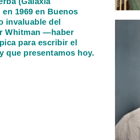
erba (Galaxia
ó en 1969 en Buenos
o invaluable del
or Whitman —haber
pica para escribir el
y que presentamos hoy.