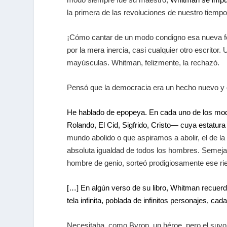
la primera de las revoluciones de nuestro tiempo,
¡Cómo cantar de un modo condigno esa nueva fe d
por la mera inercia, casi cualquier otro escritor
mayúsculas. Whitman, felizmente, la rechazó.
Pensó que la democracia era un hecho nuevo y 
He hablado de epopeya. En cada uno de los mode
Rolando, El Cid, Sigfrido, Cristo— cuya estatura 
mundo abolido o que aspiramos a abolir, el de la
absoluta igualdad de todos los hombres. Semeja
hombre de genio, sorteó prodigiosamente ese ries
[…] En algún verso de su libro, Whitman recuer
tela infinita, poblada de infinitos personajes, 
Necesitaba, como Byron, un héroe, pero el suyo,