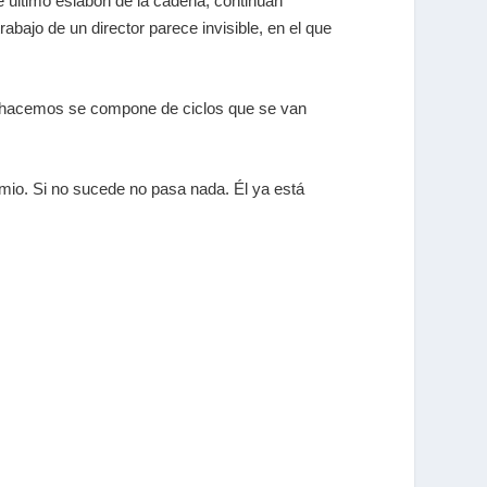
 último eslabón de la cadena, continúan
bajo de un director parece invisible, en el que
que hacemos se compone de ciclos que se van
remio. Si no sucede no pasa nada. Él ya está