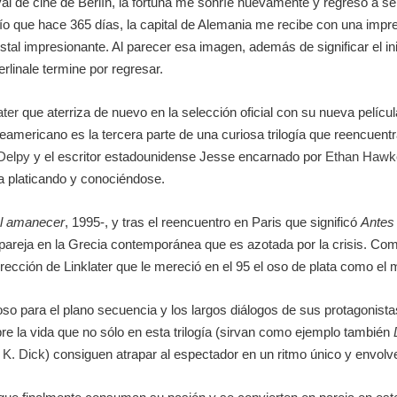
ival de cine de Berlín, la fortuna me sonríe nuevamente y regreso a se
o que hace 365 días, la capital de Alemania me recibe con una impre
tal impresionante. Al parecer esa imagen, además de significar el in
rlinale termine por regresar.
ater
que aterriza de nuevo en la selección oficial con su nueva pelícu
rteamericano es la tercera parte de una curiosa trilogía que reencuen
 Delpy
y el escritor estadounidense Jesse encarnado por
Ethan Hawk
ca platicando y conociéndose.
el amanecer
, 1995-, y tras el reencuentro en Paris que significó
Antes 
o pareja en la Grecia contemporánea que es azotada por la crisis. Com
ección de Linklater que le mereció en el 95 el oso de plata como el m
oso para el plano secuencia y los largos diálogos de sus protagonista
bre la vida que no sólo en esta trilogía (sirvan como ejemplo también
p K. Dick
) consiguen atrapar al espectador en un ritmo único y envolv