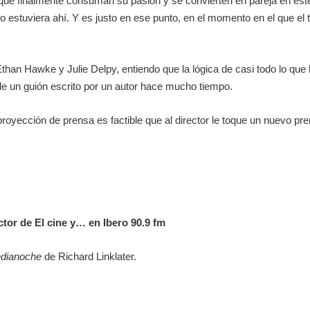
que finalmente consuman su pasión y se convierten en pareja en este
stuviera ahí. Y es justo en ese punto, en el momento en el que el tra
, Ethan Hawke y Julie Delpy, entiendo que la lógica de casi todo lo 
de un guión escrito por un autor hace mucho tiempo.
proyección de prensa es factible que al director le toque un nuevo p
or de El cine y… en Ibero 90.9 fm
edianoche
de Richard Linklater.