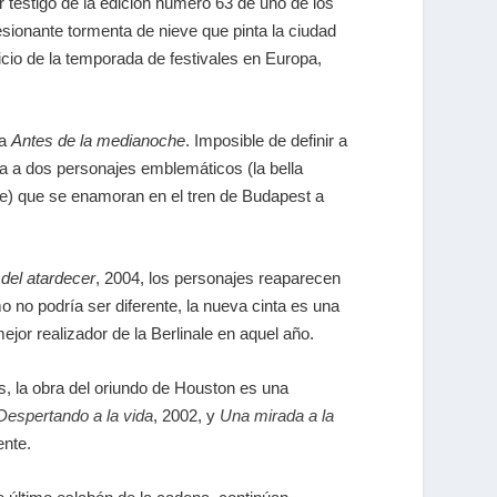
r testigo de la edición número 63 de uno de los
sionante tormenta de nieve que pinta la ciudad
icio de la temporada de festivales en Europa,
la
Antes de la medianoche
. Imposible de definir a
tra a dos personajes emblemáticos (la bella
e
) que se enamoran en el tren de Budapest a
del atardecer
, 2004, los personajes reaparecen
o no podría ser diferente, la nueva cinta es una
ejor realizador de la Berlinale en aquel año.
s, la obra del oriundo de Houston es una
Despertando a la vida
, 2002, y
Una mirada a la
ente.