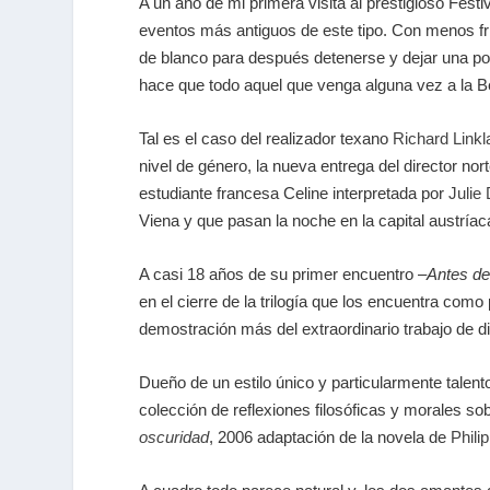
A un año de mi primera visita al prestigioso Fest
eventos más antiguos de este tipo. Con menos frí
de blanco para después detenerse y dejar una pos
hace que todo aquel que venga alguna vez a la Be
Tal es el caso del realizador texano
Richard Linkl
nivel de género, la nueva entrega del director no
estudiante francesa Celine interpretada por
Julie
Viena y que pasan la noche en la capital austría
A casi 18 años de su primer encuentro –
Antes d
en el cierre de la trilogía que los encuentra com
demostración más del extraordinario trabajo de dir
Dueño de un estilo único y particularmente talent
colección de reflexiones filosóficas y morales so
oscuridad
, 2006 adaptación de la novela de
Phili