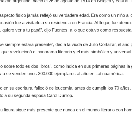
rtázar
, argentino, nació el 26 de agosto de 1914 en Bélgica y casi al 
specto físico jamás reflejó su verdadera edad. Era como un niño al 
ocasión fue a visitarlo a su residencia en Francia. Al llegar, fue at
, quiero ver a tu papá”, dijo Fuentes, a lo que obtuvo como respuesta
ue siempre estará presente", decía la viuda de Julio Cortázar, el año
bro que revolucionó el panorama literario y el más simbólico y universal 
ro sobre todo es dos libros", como indica en sus primeras páginas la 
avía se venden unos 300.000 ejemplares al año en Latinoamérica.
 en su escritura, falleció de leucemia, antes de cumplir los 70 años,
nto a su segunda esposa Carol Dunlop.
u figura sigue más presente que nunca en el mundo literario con home