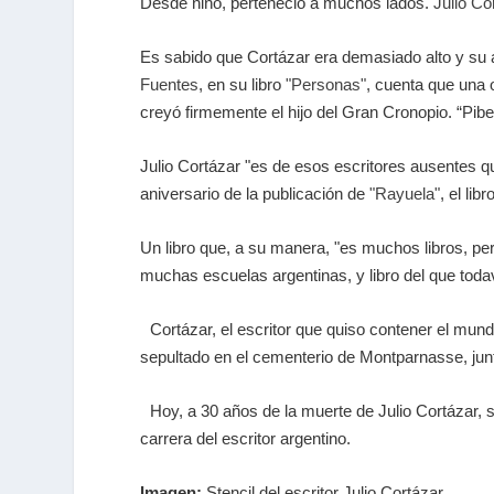
Desde niño, perteneció a muchos lados.
Julio Co
Es sabido que Cortázar era demasiado alto y su a
Fuentes
, en su libro
"Personas"
, cuenta que una 
creyó firmemente el hijo del Gran Cronopio. “Pibe
Julio Cortázar "es de esos escritores ausentes q
aniversario de la publicación de
"Rayuela"
, el li
Un libro que, a su manera, "es muchos libros, pe
muchas escuelas argentinas, y libro del que tod
Cortázar, el escritor que quiso contener el mundo
sepultado en el cementerio de Montparnasse, ju
Hoy, a 30 años de la muerte de Julio Cortázar, s
carrera del escritor argentino.
Imagen:
Stencil del escritor Julio Cortázar.