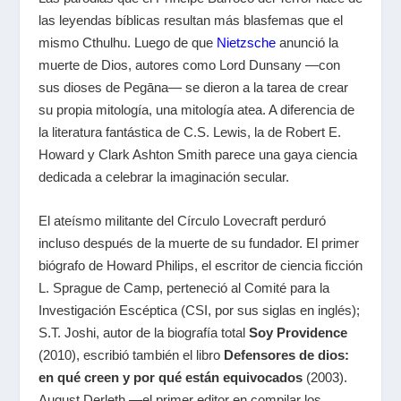
las leyendas bíblicas resultan más blasfemas que el
mismo Cthulhu. Luego de que
Nietzsche
anunció la
muerte de Dios, autores como Lord Dunsany —con
sus dioses de Pegāna— se dieron a la tarea de crear
su propia mitología, una mitología atea. A diferencia de
la literatura fantástica de C.S. Lewis, la de Robert E.
Howard y Clark Ashton Smith parece una gaya ciencia
dedicada a celebrar la imaginación secular.
El ateísmo militante del Círculo Lovecraft perduró
incluso después de la muerte de su fundador. El primer
biógrafo de Howard Philips, el escritor de ciencia ficción
L. Sprague de Camp, perteneció al Comité para la
Investigación Escéptica (CSI, por sus siglas en inglés);
S.T. Joshi, autor de la biografía total
Soy Providence
(2010), escribió también el libro
Defensores de dios:
en qué creen y por qué están equivocados
(2003).
August Derleth —el primer editor en compilar los