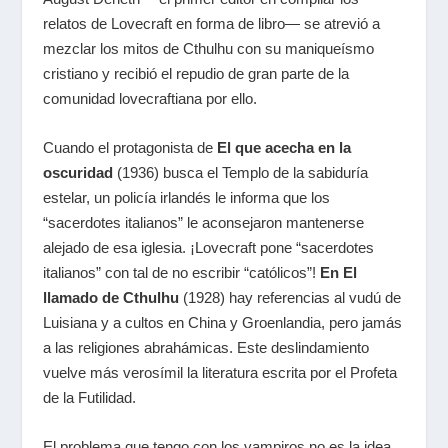
relatos de Lovecraft en forma de libro— se atrevió a
mezclar los mitos de Cthulhu con su maniqueísmo
cristiano y recibió el repudio de gran parte de la
comunidad lovecraftiana por ello.
Cuando el protagonista de
El que acecha en la
oscuridad
(1936) busca el Templo de la sabiduría
estelar, un policía irlandés le informa que los
“sacerdotes italianos” le aconsejaron mantenerse
alejado de esa iglesia. ¡Lovecraft pone “sacerdotes
italianos” con tal de no escribir “católicos”!
En El
llamado de Cthulhu
(1928) hay referencias al vudú de
Luisiana y a cultos en China y Groenlandia, pero jamás
a las religiones abrahámicas. Este deslindamiento
vuelve más verosímil la literatura escrita por el Profeta
de la Futilidad.
El problema que tengo con los vampiros no es la idea