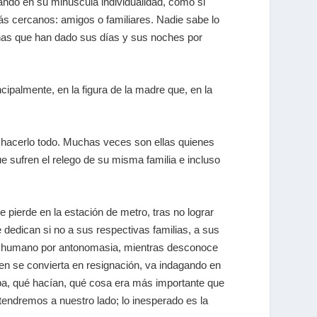
ando en su minúscula individualidad, como si
más cercanos: amigos o familiares. Nadie sabe lo
sonas que han dado sus días y sus noches por
ncipalmente, en la figura de la madre que, en la
 hacerlo todo. Muchas veces son ellas quienes
e sufren el relego de su misma familia e incluso
 pierde en la estación de metro, tras no lograr
 dedican si no a sus respectivas familias, a sus
aje humano por antonomasia, mientras desconoce
n se convierta en resignación, va indagando en
aba, qué hacían, qué cosa era más importante que
 tendremos a nuestro lado; lo inesperado es la