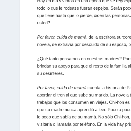
Hoy en día vivimos en una época que se regocija
todo lo que le rodease fueran espejos. Serán poco
que tiene hasta que lo pierde, dicen las persona
usted?
Por favor, cuida de mamá
, de la escritora surco
novela, se extravía por descuido de su esposo, po
¿Qué tanto pensamos en nuestras madres? Pareci
brindan su apoyo para que el resto de la familia 
su desinterés.
Por favor, cuida de mamá
cuenta la historia de P
abordar el tren al que sube su marido. La novela
trabajos que los consumen en viajes. Chi-hon es
que su madre nunca aprendió a leer. Poco a poco
lo poco que sabía de su mamá. No sólo Chi-hon, 
visitarla o llamarla por teléfono. En la vida hay