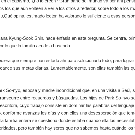
 en el egoísmo, ¿no lo creen? Gran parte del mundo va por ahí pens
s los que aún volteen a ver a los otros alrededor, sobre todo a los 
s. ¿Qué opina, estimado lector, ha valorado lo suficiente a esas per
reana
Kyung-Sook Shin
, hace énfasis en esta pregunta. Se centra, pri
r lo que la familia acude a buscarla.
era que siempre han estado ahí para solucionarlo todo, para lograr
alcance sus metas diarias. Lamentablemente, son ellas también las qu
ark So-nyo, esposa y madre incondicional que, en una visita a Seúl, se
 transcurre entre recuerdos y búsquedas. Los hijos de Park So-nyo se
 escritora, cuyo trabajo consiste en dominar las palabras del lengu
, conforme avanzas los días y con ellos una desesperación que teme
la familia entera se cuestiona dónde estaba cuando ella los necesit
 prioridades, pero también hay seres que no sabemos hasta cuándo los