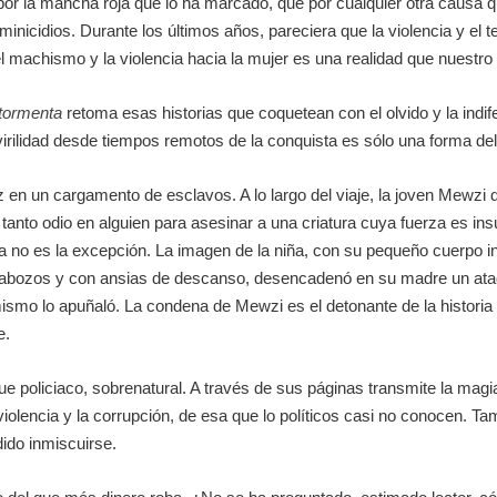
r la mancha roja que lo ha marcado, que por cualquier otra causa qu
minicidios. Durante los últimos años, pareciera que la violencia y el 
el machismo y la violencia hacia la mujer es una realidad que nuestro
 tormenta
retoma esas historias que coquetean con el olvido y la indif
 virilidad desde tiempos remotos de la conquista es sólo una forma del
 en un cargamento de esclavos. A lo largo del viaje, la joven Mewzi 
anto odio en alguien para asesinar a una criatura cuya fuerza es ins
a no es la excepción. La imagen de la niña, con su pequeño cuerpo in
abozos y con ansias de descanso, desencadenó en su madre un ataque
mismo lo apuñaló. La condena de Mewzi es el detonante de la historia q
e.
e policiaco, sobrenatural. A través de sus páginas transmite la mag
iolencia y la corrupción, de esa que lo políticos casi no conocen. Ta
dido inmiscuirse.