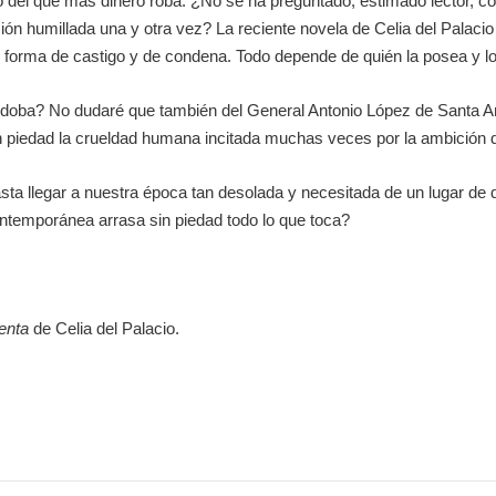
o del que más dinero roba. ¿No se ha preguntado, estimado lector, c
ión humillada una y otra vez? La reciente novela de Celia del Palaci
 forma de castigo y de condena. Todo depende de quién la posea y los
oba? No dudaré que también del General Antonio López de Santa An
 piedad la crueldad humana incitada muchas veces por la ambición d
hasta llegar a nuestra época tan desolada y necesitada de un lugar de
ntemporánea arrasa sin piedad todo lo que toca?
enta
de Celia del Palacio.