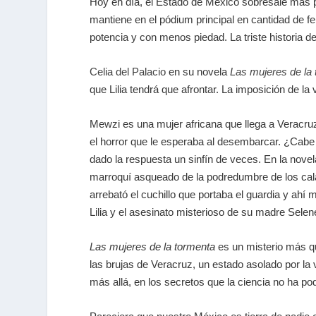
Hoy en día, el Estado de México sobresale más po
mantiene en el pódium principal en cantidad de fe
potencia y con menos piedad. La triste historia d
Celia del Palacio
en su novela
Las mujeres de la
que Lilia tendrá que afrontar. La imposición de la
Mewzi es una mujer africana que llega a Veracruz
el horror que le esperaba al desembarcar. ¿Cabe t
dado la respuesta un sinfín de veces. En la novel
marroquí asqueado de la podredumbre de los cal
arrebató el cuchillo que portaba el guardia y ahí 
Lilia y el asesinato misterioso de su madre Selen
Las mujeres de la tormenta
es un misterio más qu
las brujas de Veracruz, un estado asolado por la v
más allá, en los secretos que la ciencia no ha po