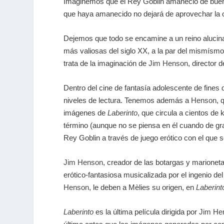
Imaginemos que el Rey Goblin amaneció de buen
que haya amanecido no dejará de aprovechar la 
Dejemos que todo se encamine a un reino alucin
más valiosas del siglo XX, a la par del mismísmo
trata de la imaginación de
Jim Henson
, director 
Dentro del cine de fantasía adolescente de fines 
niveles de lectura. Tenemos además a
Henson
, 
imágenes de
Laberinto
, que circula a cientos de 
término (aunque no se piensa en él cuando de gra
Rey Goblin a través de juego erótico con el que 
Jim Henson
, creador de las botargas y marioneta
erótico-fantasiosa musicalizada por el ingenio de
Henson
, le deben a Mèlies su origen, en
Laberint
Laberinto
es la última película dirigida por
Jim He