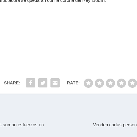
mputadora se quedaran con la corona del Rey Goblin.
SHARE:
RATE:
a suman esfuerzos en
Venden cartas persona