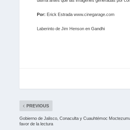
última antes que las imágenes generadas por co
Por:
Erick Estrada
www.cinegarage.com
Laberinto de Jim Henson
en Gandhi
PREVIOUS
Gobierno de Jalisco, Conaculta y Cuauhtémoc Moctezum
favor de la lectura