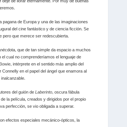
deje de llorar eternamente. Por muy de buenas
ueremos.
gía pagana de Europa y una de las imaginaciones
augural del cine fantástico y de ciencia ficción. Se
te pero que merece ser redescubierta.
 anécdota, que de tan simple da espacio a muchos
sin el cual no comprenderíamos el lenguaje de
Bowie
, intérprete en el sentido más amplio del
r Connelly en el papel del ángel que enamora al
 inalcanzable.
autores del guión de
Laberinto
, oscura fábula
e la película, creados y dirigidos por el propio
va perfección, se vio obligada a superar.
con efectos especiales mecánico-ópticos, la