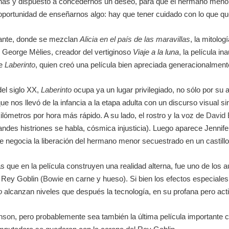
as y dispuesto a concedernos un deseo, para que el hermano menor 
oportunidad de enseñarnos algo: hay que tener cuidado con lo que q
ante, donde se mezclan
Alicia en el país de las maravillas
, la mitolo
 George Mèlies, creador del vertiginoso
Viaje a la luna
, la película in
de
Laberinto
, quien creó una película bien apreciada generacionalmen
del siglo XX,
Laberinto
ocupa ya un lugar privilegiado, no sólo por su
que nos llevó de la infancia a la etapa adulta con un discurso visual 
kilómetros por hora más rápido. A su lado, el rostro y la voz de
David 
ndes histriones se habla, cósmica injusticia). Luego aparece Jennife
se negocia la liberación del hermano menor secuestrado en un castillo
s que en la película construyen una realidad alterna, fue uno de los 
l Rey Goblin (
Bowie
en carne y hueso). Si bien los efectos especiales d
o
alcanzan niveles que después la tecnología, en su profana pero acti
nson
, pero probablemente sea también la última película importante 