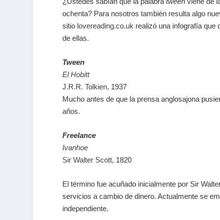
¿Ustedes sabían que la palabra
tween
viene de 
ochenta? Para nosotros también resulta algo nuevo
sitio
lovereading.co.uk
realizó una infografía que
de ellas.
Tween
El Hobitt
J.R.R. Tolkien
, 1937
Mucho antes de que la prensa anglosajona pusie
años.
Freelance
Ivanhoe
Sir Walter Scott
, 1820
El término fue acuñado inicialmente por Sir Walter
servicios a cambio de dinero. Actualmente se em
independiente.