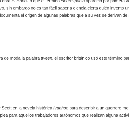
la obra
El Hobbit
o que el término
ciberespacio
apareció por primera v
, sin embargo no es tan fácil saber a ciencia cierta quién invento un
 documenta el origen de algunas palabras que a su vez se derivan de a
ra de moda la palabra
tween
, el escritor británico usó este término pa
 Scott en la novela histórica
Ivanhoe
para describir a un guerrero me
plea para aquellos trabajadores autónomos que realizan alguna activ