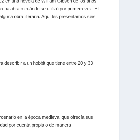
ez en una novela de William Gibson de los años
a palabra o cuándo se utilizó por primera vez. El
lguna obra literaria. Aquí les presentamos seis
ra describir a un hobbit que tiene entre 20 y 33
rcenario en la época medieval que ofrecía sus
idad por cuenta propia o de manera