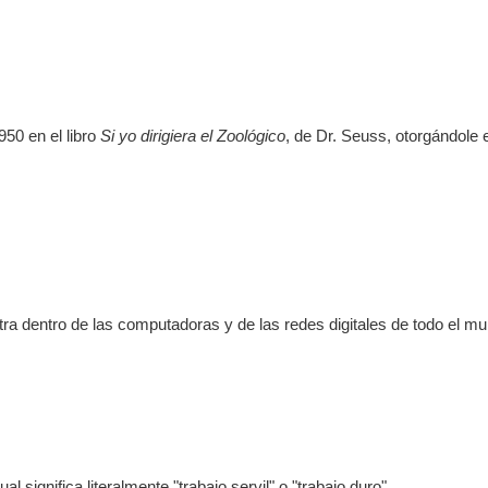
50 en el libro
Si yo dirigiera el Zoológico
, de Dr. Seuss, otorgándole 
a dentro de las computadoras y de las redes digitales de todo el mu
cual significa literalmente "trabajo servil" o "trabajo duro".