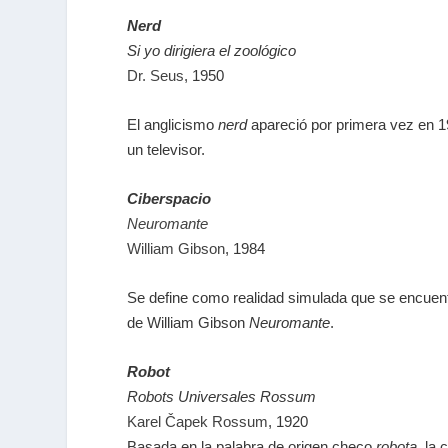
Nerd
Si yo dirigiera el zoológico
Dr. Seus
, 1950
El anglicismo
nerd
apareció por primera vez en 19
un televisor.
Ciberspacio
Neuromante
William Gibson
, 1984
Se define como realidad simulada que se encuentr
de William Gibson
Neuromante
.
Robot
Robots Universales Rossum
Karel Čapek Rossum
, 1920
Basada en la palabra de origen checo
robota
, la 