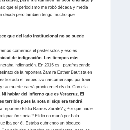
enso que el periodismo me robó década y media
oy en deuda pero también tengo mucho que
ce que del lado institucional no se puede
remos comernos el pastel solos y eso es
cidad de indignación. Los tiempos más
generaba indignación. En 2016 es –parafraseando
sesinato de la reportera Zamira Esther Bautista en
destrozado el respectivo narcomensaje: por traer
 su muerte caerá pronto en el olvido. Con ella
Ni hablar del infierno que es Veracruz. El
s terrible pues la nota ni siquiera tendrá
ega reportero Elidio Ramos Zárate? ¿Por qué nadie
dignación social? Elidio no murió por bala
e iba por él. Estaba cubriendo un bloqueo