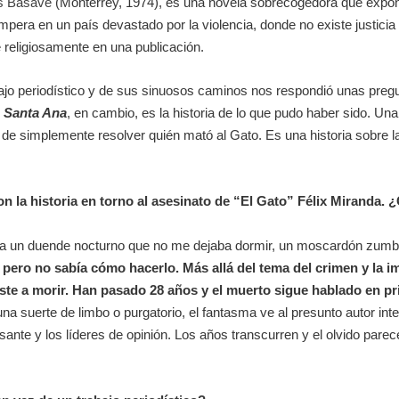
as Basave
(Monterrey, 1974), es una novela sobrecogedora que expon
impera en un país devastado por la violencia, donde no existe justicia 
religiosamente en una publicación.
ajo periodístico y de sus sinuosos caminos nos respondió unas pregu
e Santa Ana
, en cambio, es la historia de lo que pudo haber sido. Una
de simplemente resolver quién mató al Gato. Es una historia sobre la b
n la historia en torno al asesinato de “El Gato” Félix Miranda. 
nte a un duende nocturno que no me dejaba dormir, un moscardón zu
, pero no sabía cómo hacerlo. Más allá del tema del crimen y la
iste a morir. Han pasado 28 años y el muerto sigue hablado en
a suerte de limbo o purgatorio, el fantasma ve al presunto autor inte
te y los líderes de opinión. Los años transcurren y el olvido parece