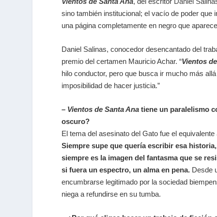
Vientos de Santa Ana
, del escritor
Daniel Salin
sino también institucional; el vacío de poder que 
una página completamente en negro que aparece 
Daniel Salinas, conocedor desencantado del trab
premio del certamen Mauricio Achar. “
Vientos d
hilo conductor, pero que busca ir mucho más allá 
imposibilidad de hacer justicia.”
– Vientos de Santa Ana
tiene un paralelismo co
oscuro?
El tema del asesinato del Gato fue el equivale
Siempre supe que quería escribir esa historia
siempre es la imagen del fantasma que se res
si fuera un espectro, un alma en pena.
Desde un
encumbrarse legitimado por la sociedad biempensan
niega a refundirse en su tumba.