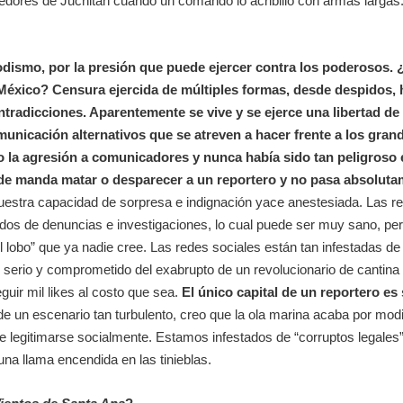
edores de Juchitán cuando un comando lo acribilló con armas largas.
iodismo, por la presión que puede ejercer contra los poderosos. 
éxico? Censura ejercida de múltiples formas, desde despidos, 
ntradicciones. Aparentemente se vive y se ejerce una libertad 
unicación alternativos que se atreven a hacer frente a los gr
 la agresión a comunicadores y nunca había sido tan peligroso e
e manda matar o desparecer a un reportero y no pasa absolutam
estra capacidad de sorpresa e indignación yace anestesiada. Las red
os de denuncias e investigaciones, lo cual puede ser muy sano, pe
el lobo” que ya nadie cree. Las redes sociales están tan infestadas d
n serio y comprometido del exabrupto de un revolucionario de cantina
uir mil likes al costo que sea.
El único capital de un reportero es 
e un escenario tan turbulento, creo que la ola marina acaba por modif
 legitimarse socialmente. Estamos infestados de “corruptos legales
a llama encendida en las tinieblas.