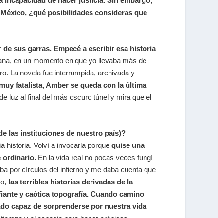
la incapacidad de hacer justicia. Sin embargo,
 México, ¿qué posibilidades consideras que
 de sus garras. Empecé a escribir esa historia
ana, en un momento en que yo llevaba más de
o. La novela fue interrumpida, archivada y
 muy fatalista, Amber se queda con la última
 luz al final del más oscuro túnel y mira que el
de las instituciones de nuestro país)?
 historia. Volví a invocarla porque
quise una
e ordinario.
En la vida real no pocas veces fungí
aba por círculos del infierno y me daba cuenta que
lo,
las terribles historias derivadas de la
afiante y caótica topografía. Cuando camino
egado capaz de sorprenderse por nuestra vida