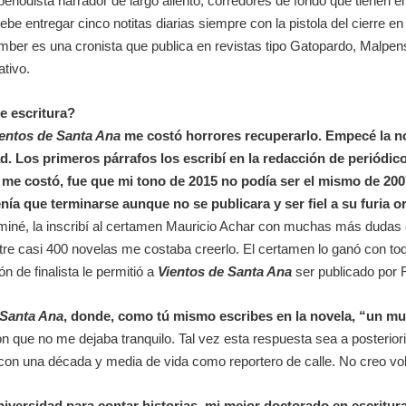
iodista narrador de largo aliento, corredores de fondo que tienen el
e entregar cinco notitas diarias siempre con la pistola del cierre e
ber es una cronista que publica en revistas tipo Gatopardo, Malpens
ativo.
de escritura?
ientos de Santa Ana
me costó horrores recuperarlo. Empecé la no
. Los primeros párrafos los escribí en la redacción de periódic
me costó, fue que mi tono de 2015 no podía ser el mismo de 2007
ía que terminarse aunque no se publicara y ser fiel a su furia or
miné, la inscribí al certamen Mauricio Achar con muchas más dudas 
 casi 400 novelas me costaba creerlo. El certamen lo ganó con toda 
ón de finalista le permitió a
Vientos de Santa Ana
ser publicado por
 Santa Ana
, donde, como tú mismo escribes en la novela, “un mue
n que no me dejaba tranquilo. Tal vez esta respuesta sea a posterior
con una década y media de vida como reportero de calle. No creo volve
versidad para contar historias, mi mejor doctorado en escritura