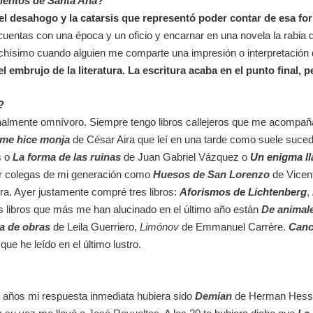
ientos de Santa Ana
?
 el desahogo y la catarsis que representó poder contar de esa fo
r cuentas con una época y un oficio y encarnar en una novela la rabia 
uchísimo cuando alguien me comparte una impresión o interpretació
el embrujo de la literatura. La escritura acaba en el punto final, pe
?
nalmente omnívoro. Siempre tengo libros callejeros que me acompañan
me hice monja
de César Aira que leí en una tarde como suele sucede
s o
La forma de las ruinas
de Juan Gabriel Vázquez o
Un enigma l
por colegas de mi generación como
Huesos de San Lorenzo
de Vicen
ra. Ayer justamente compré tres libros:
Aforismos de Lichtenberg
,
os libros que más me han alucinado en el último año están
De animal
a de obras
de Leila Guerriero,
Limónov
de Emmanuel Carrère.
Canc
e he leído en el último lustro.
e años mi respuesta inmediata hubiera sido
Demian
de Herman Hesse