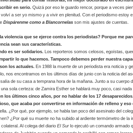
cribir en serio.
Quizá por eso le guardo rencor, porque a veces pi
ura volví a ser yo mismo y a vivir en plenitud. Con el periodismo est
de
Dispárenme como a Blancornelas
son mis ajustes de cuentas.
 violencia que se ejerce contra los periodistas? Porque me pare
ncia sean sus características.
ndo es ser solidarios.
Los reporteros somos celosos, egoístas, que
ompartir lo que hacemos. Tampoco debemos perder nuestra capa
 son los actuales.
En 1988 la muerte de un periodista era noticia y 
plo, nos encontramos en los últimos días de junio con la noticia del a
ndo salía de su casa a temprana hora de la mañana. Junto a su cuerpo 
 una sola certeza: de Zamira Esther se hablará muy poco, casi nada y
 los últimos cinco años, por no hablar de los 17 desaparecidos. 
ioso, que acaba por convertirse en información de relleno y eso e
ella. ¿Por qué, por ejemplo, se habla tan poco del asesinato del col
imen? ¿Por qué su muerte no ha subido al ardiente termómetro de la in
 colateral. Al colega del diario
El Sur
lo ejecutó un comando armado qu