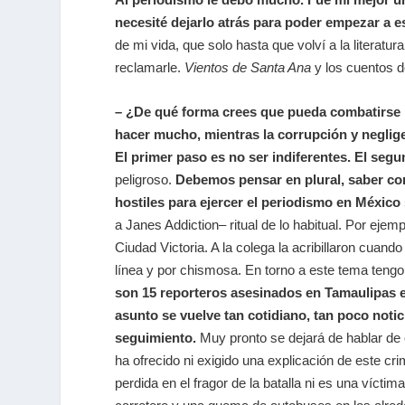
necesité dejarlo atrás para poder empezar a es
de mi vida, que solo hasta que volví a la literat
reclamarle.
Vientos de Santa Ana
y los cuentos 
– ¿De qué forma crees que pueda combatirse la
hacer mucho, mientras la corrupción y neglige
El primer paso es no ser indiferentes. El segu
peligroso.
Debemos pensar en plural, saber c
hostiles para ejercer el periodismo en México
a Janes Addiction– ritual de lo habitual. Por ejem
Ciudad Victoria. A la colega la acribillaron cua
línea y por chismosa. En torno a este tema tengo
son 15 reporteros asesinados en Tamaulipas en
asunto se vuelve tan cotidiano, tan poco notic
seguimiento.
Muy pronto se dejará de hablar de 
ha ofrecido ni exigido una explicación de este cr
perdida en el fragor de la batalla ni es una víctima