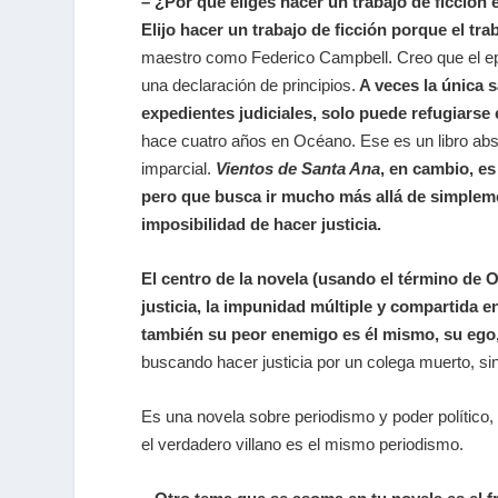
– ¿Por qué eliges hacer un trabajo de ficción 
Elijo hacer un trabajo de ficción porque el tr
maestro como Federico Campbell. Creo que el epíg
una declaración de principios.
A veces la única sa
expedientes judiciales, solo puede refugiars
hace cuatro años en Océano. Ese es un libro abso
imparcial.
Vientos de Santa Ana
, en cambio, es
pero que busca ir mucho más allá de simplement
imposibilidad de hacer justicia.
El centro de la novela (usando el término de 
justicia, la impunidad múltiple y compartida e
también su peor enemigo es él mismo, su ego
buscando hacer justicia por un colega muerto, si
Es una novela sobre periodismo y poder político
el verdadero villano es el mismo periodismo.