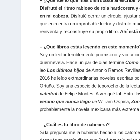
– ¿Qué fue lo que más disfrutaste al escribir
V
Disfruté el ritmo rabioso de rola hardcorera y
en mi cabeza.
Disfruté cerrar un círculo, ajusta
que encuentra un improbable lector y disfruto m
reinventa y reconstruye su propio libro.
Ahí está 
– ¿Qué libros estás leyendo en este momento
Soy un lector terriblemente promiscuo y vocacio
duermevela. Hace un par de días terminé
Cómo 
leo
Los últimos hijos
de Antonio Ramos Revilla
2016 he leído extraordinarias novelas escritas 
Ortuño. Soy una especie de teporocho de la lectu
catedral
de Felipe Montes. A ver qué tal. Entre l
verano que nunca llegó
de William Ospina,
Zon
probablemente la novela mexicana más extrema qu
– ¿Cuál es tu libro de cabecera?
Si la pregunta me la hubieras hecho a los catorc