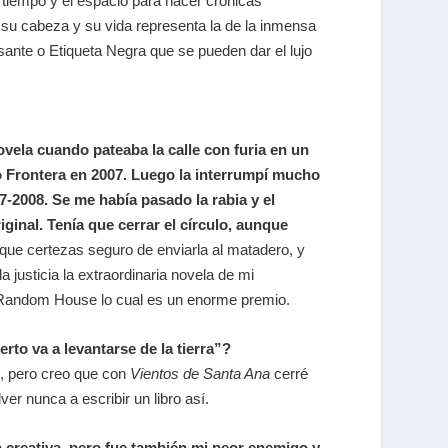
 tiempo y el espacio para hacer crónicas
n su cabeza y su vida representa la de la inmensa
ante o Etiqueta Negra que se pueden dar el lujo
vela cuando pateaba la calle con furia en un
o Frontera en 2007. Luego la interrumpí mucho
-2008. Se me había pasado la rabia y el
iginal. Tenía que cerrar el círculo, aunque
que certezas seguro de enviarla al matadero, y
justicia la extraordinaria novela de mi
 Random House lo cual es un enorme premio.
rto va a levantarse de la tierra”?
i, pero creo que con
Vientos de Santa Ana
cerré
r nunca a escribir un libro así.
 creativa, pero fue también mi peor enemigo y