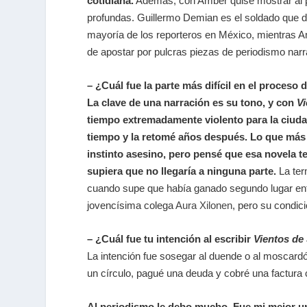
cotidiana.
Además, con Amber quise mostrar al per
profundas. Guillermo Demian es el soldado que deb
mayoría de los reporteros en México, mientras Am
de apostar por pulcras piezas de periodismo narr
– ¿Cuál fue la parte más difícil en el proceso 
La clave de una narración es su tono, y con
V
tiempo extremadamente violento para la ciudad
tiempo y la retomé años después. Lo que más 
instinto asesino, pero pensé que esa novela ten
supiera que no llegaría a ninguna parte.
La ter
cuando supe que había ganado segundo lugar entre
jovencísima colega
Aura Xilonen
, pero su condici
– ¿Cuál fue tu intención al escribir
Vientos de
La intención fue sosegar al duende o al moscardó
un círculo, pagué una deuda y cobré una factura 
Al periodismo le debo mucho. Fue mi mejor uni