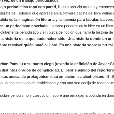
en vez de un trabajo periodístico?
abajo periodístico topó con pared
, llegó a una vía muerta y entonce
rafe de Federico que aparece en la primera página del libro define e
lida es la imaginación literaria y la licencia para fabular. La verd
e en un periodismo novelado.
La tarea periodística la hice en un libro
lutamente periodístico y sin pizca de ficción que narra la historia 
 la historia de lo que pudo haber sido. Una historia donde un cri
e resolver quién mató al Gato. Es una historia sobre la brutal r
Orhan Pamuk) o su punto ciego (usando la definición de Javier Cer
n distintos grados de complicidad. El peor enemigo del reportero
, sus ansias de protagonismo, su ambición, su alcoholismo.
Guil
no un tipo hinchado de ambiciones y con una sed canija de reconocim
, sobre periodismo y corrupción, sobre una amalgama podrida en dond