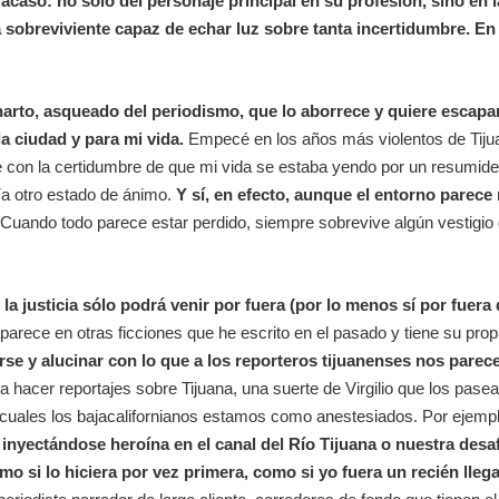
acaso: no sólo del personaje principal en su profesión, sino en 
sobreviviente capaz de echar luz sobre tanta incertidumbre. En
 harto, asqueado del periodismo, que lo aborrece y quiere escapar
 ciudad y para mi vida.
Empecé en los años más violentos de Tiju
e con la certidumbre de que mi vida se estaba yendo por un resumider
a otro estado de ánimo.
Y sí, en efecto, aunque el entorno parece
.
Cuando todo parece estar perdido, siempre sobrevive algún vestigio de
a justicia sólo podrá venir por fuera (por lo menos sí por fuera 
rece en otras ficciones que he escrito en el pasado y tiene su propia
se y alucinar con lo que a los reporteros tijuanenses nos parec
 hacer reportajes sobre Tijuana, una suerte de Virgilio que los pase
 cuales los bajacalifornianos estamos como anestesiados. Por ejemp
s inyectándose heroína en el canal del Río Tijuana o nuestra des
como si lo hiciera por vez primera, como si yo fuera un recién ll