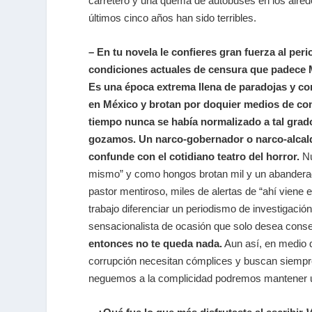
carretero y una quema de autobuses en los alred
últimos cinco años han sido terribles.
– En tu novela le confieres gran fuerza al per
condiciones actuales de censura que padece M
Es una época extrema llena de paradojas y co
en México y brotan por doquier medios de com
tiempo nunca se había normalizado a tal grado
gozamos. Un narco-gobernador o narco-alcald
confunde con el cotidiano teatro del horror.
Nu
mismo” y como hongos brotan mil y un abanderad
pastor mentiroso, miles de alertas de “ahí viene 
trabajo diferenciar un periodismo de investigació
sensacionalista de ocasión que solo desea conseg
entonces no te queda nada.
Aun así, en medio d
corrupción necesitan cómplices y buscan siempre
neguemos a la complicidad podremos mantener un