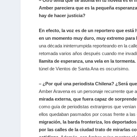
– Otro tema que se asoma en tu novela es el fr
Amber pareciera que es la pequeña esperanza 
hay de hacer justicia?
En efecto, la voz es de un reportero que está
en un momento muy duro, muy extremo para la
una década ininterrumpida reporteando en la call
retomada varios años después cuando me invadí
llamita de esperanza, una vela en la tormenta
túnel de Vientos de Santa Ana es oscurísimo.
– ¿Por qué una periodista Chilena? ¿Será que l
Amber Aravena es un personaje recurrente que apa
mirada externa, que fuera capaz de sorprender
como guía de periodistas extranjeros que venían a
ellos quedaban pasmados por cosas frente a las
migración, la barda fronteriza, los deportado
por las calles de la ciudad trato de mirarlas 