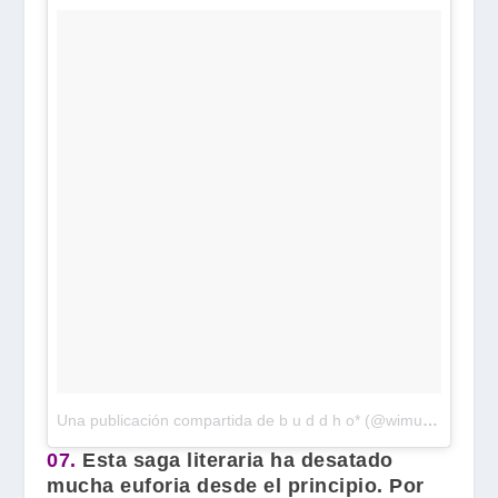
Una publicación compartida de b u d d h o* (@wimutti_r)
el
Ju
07.
Esta saga literaria ha desatado
mucha euforia desde el principio. Por