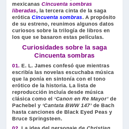
mexicanas
Cincuenta sombras
liberadas
, la tercera cinta de la saga
erótica
Cincuenta sombras
. A propósito
de su estreno, reunimos algunos datos
curiosos sobre la trilogía de libros en
los que se basaron estas películas.
Curiosidades sobre la saga
Cincuenta sombras
01.
E. L. James
confesó que mientras
escribía las novelas escuchaba música
que la ponía en sintonía con el tono
erótico de la historia. La lista de
reproducción incluía desde música
clásica como el
‘Canon en Re Mayor’
de
Pachebel
y
‘Cantata BWW 147’
de
Bach
hasta canciones de
Black Eyed Peas
y
Bruce Springsteen
.
02.
La idea del personaje de
Christian