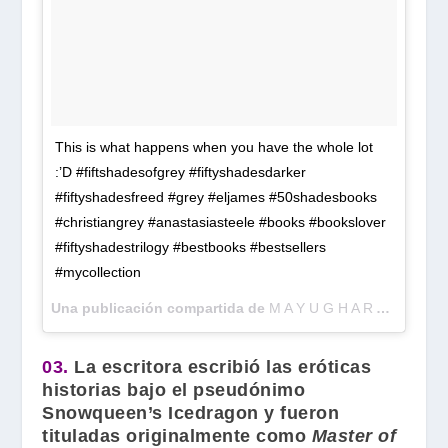
This is what happens when you have the whole lot
:’D #fiftshadesofgrey #fiftyshadesdarker
#fiftyshadesfreed #grey #eljames #50shadesbooks
#christiangrey #anastasiasteele #books #bookslover
#fiftyshadestrilogy #bestbooks #bestsellers
#mycollection
Una publicación compartida de
M A Y U G H A R A J E E V
(
03.
La escritora escribió las eróticas
historias bajo el pseudónimo
Snowqueen’s Icedragon
y fueron
tituladas originalmente como
Master of