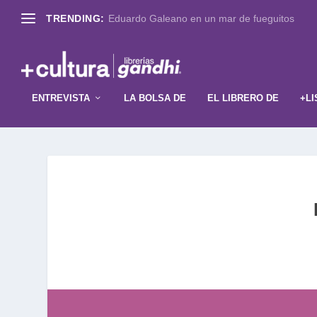
TRENDING:
Eduardo Galeano en un mar de fueguitos
ENTREVISTA
LA BOLSA DE
EL LIBRERO DE
+LI