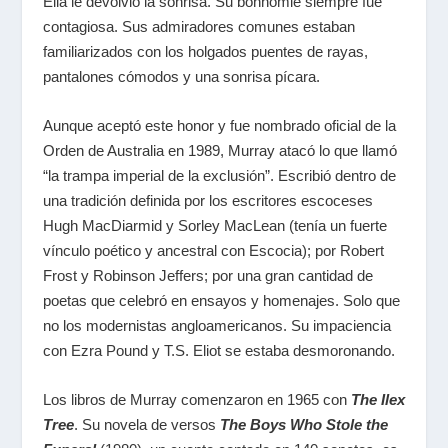
Ella le devolvió la sonrisa. Su bonhomie siempre fue
contagiosa. Sus admiradores comunes estaban
familiarizados con los holgados puentes de rayas,
pantalones cómodos y una sonrisa pícara.
Aunque aceptó este honor y fue nombrado oficial de la
Orden de Australia en 1989, Murray atacó lo que llamó
“la trampa imperial de la exclusión”. Escribió dentro de
una tradición definida por los escritores escoceses
Hugh MacDiarmid y Sorley MacLean (tenía un fuerte
vínculo poético y ancestral con Escocia); por Robert
Frost y Robinson Jeffers; por una gran cantidad de
poetas que celebró en ensayos y homenajes. Solo que
no los modernistas angloamericanos. Su impaciencia
con Ezra Pound y T.S. Eliot se estaba desmoronando.
Los libros de Murray comenzaron en 1965 con
The Ilex
Tree
. Su novela de versos
The Boys Who Stole the