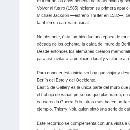
El furor de los años ochenta ha trascendido gen
Volver al futuro (1985) hicieron su primera apar
Michael Jackson —estrenó Thriller en 1982—, 
también su carrera musical.
No obstante, ésta también fue una época de much
década de los ochenta: la caída del muro de Berlín
Desde entonces los alemanes crearon memoriales
para así invitar a la población local y visitante a 
Para conocer esta iniciativa hay que viajar y desc
Berlín del Este y del Occidente.
East Side Gallery es la única parte del muro que
el trabajo de varias personas que plasmaron, en e
causaron la Guerra Fría, otras más hacen un llama
ejemplo, Thierry Noir, quien pintó una serie de 
Este recorrido se complementa con una visita a Ch