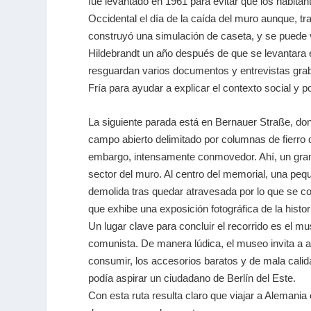
fue levantado en 1961 para evitar que los habita
Occidental el día de la caída del muro aunque, tra
construyó una simulación de caseta, y se puede v
Hildebrandt un año después de que se levantara e
resguardan varios documentos y entrevistas graba
Fría para ayudar a explicar el contexto social y po
La siguiente parada está en Bernauer Straße, don
campo abierto delimitado por columnas de fierro 
embargo, intensamente conmovedor. Ahí, un gran 
sector del muro. Al centro del memorial, una pequ
demolida tras quedar atravesada por lo que se co
que exhibe una exposición fotográfica de la histori
Un lugar clave para concluir el recorrido es el 
comunista. De manera lúdica, el museo invita a 
consumir, los accesorios baratos y de mala calid
podía aspirar un ciudadano de Berlín del Este.
Con esta ruta resulta claro que viajar a Alemania