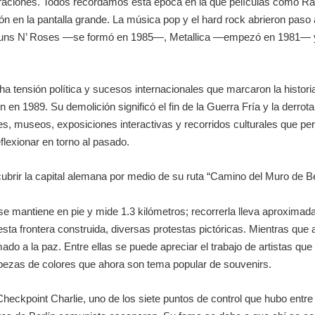
eraciones. Todos recordamos esta época en la que películas como Ram
ición en la pantalla grande. La música pop y el hard rock abrieron 
Guns N’ Roses —se formó en 1985—, Metallica —empezó en 1981— 
a tensión política y sucesos internacionales que marcaron la histor
 en 1989. Su demolición significó el fin de la Guerra Fría y la derrot
, museos, exposiciones interactivas y recorridos culturales que pe
reflexionar en torno al pasado.
ubrir la capital alemana por medio de su ruta “Camino del Muro de Berl
 se mantiene en pie y mide 1.3 kilómetros; recorrerla lleva aproxim
sta frontera construida, diversas protestas pictóricas. Mientras que 
do a la paz. Entre ellas se puede apreciar el trabajo de artistas qu
cabezas de colores que ahora son tema popular de souvenirs.
eckpoint Charlie, uno de los siete puntos de control que hubo entre l