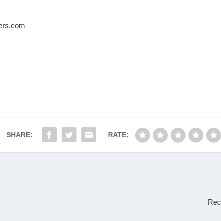
lers.com
SHARE:
RATE:
Reco