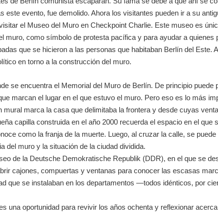
ntes de Berlín comunista escaparan. Su fama se debe a que ahí se co
s este evento, fue demolido. Ahora los visitantes pueden ir a su antig
isitar el Museo del Muro en Checkpoint Charlie. Este museo es único
l muro, como símbolo de protesta pacífica y para ayudar a quienes p
das que se hicieron a las personas que habitaban Berlín del Este. A
lítico en torno a la construcción del muro.
de se encuentra el Memorial del Muro de Berlín. De principio puede 
que marcan el lugar en el que estuvo el muro. Pero eso es lo más impa
mural marca la casa que delimitaba la frontera y desde cuyas ventan
eña capilla construida en el año 2000 recuerda el espacio en el que se
noce como la franja de la muerte. Luego, al cruzar la calle, se puede
a del muro y la situación de la ciudad dividida.
museo de la Deutsche Demokratische Republik (DDR), en el que se desc
abrir cajones, compuertas y ventanas para conocer las escasas marc
ad que se instalaban en los departamentos —todos idénticos, por cier
 es una oportunidad para revivir los años ochenta y reflexionar acerc