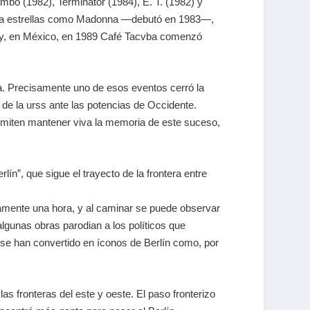
bo (1982), Terminator (1984), E. T. (1982) y
paso a estrellas como Madonna —debutó en 1983—,
y, en México, en 1989 Café Tacvba comenzó
ia. Precisamente uno de esos eventos cerró la
a de la urss ante las potencias de Occidente.
rmiten mantener viva la memoria de este suceso,
ín”, que sigue el trayecto de la frontera entre
adamente una hora, y al caminar se puede observar
algunas obras parodian a los políticos que
e se han convertido en íconos de Berlín como, por
as fronteras del este y oeste. El paso fronterizo