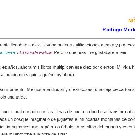
NI
Rodrigo Morl
lmente llegaban a diez, llevaba buenas calificaciones a casa y por eso
a Tierra
y
El Conde Pátula
. Pero lo que más me gustaba era leer.
iez años, ahora mis libros multiplican ese diez por cientos. Mi vida h
ra imaginado siquiera quién soy ahora.
a su momento. Me gustaba dibujar y crear cosas; una caja de cartón 
ólo una tarde.
n hueco mal cortado con las tijeras de punta redonda se transformab
iaba un bosque imaginario de juguetes e intrincadas montañas de col
itios imaginarios, me trepé a los árboles mas altos del mundo y esca
era mi antorcha a la hora de jugar.