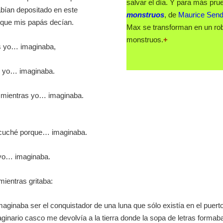
salvar el día. Y para más prue
abían depositado en este
monstruos
, de
Maurice Sen
o que mis papás decían.
Max se transforman en un robu
monstruos.
+
as yo… imaginaba,
s yo… imaginaba.
s mientras yo… imaginaba.
scuché porque… imaginaba.
 yo… imaginaba.
mientras gritaba:
aginaba ser el conquistador de una luna que sólo existía en el puert
ginario casco me devolvía a la tierra donde la sopa de letras formab