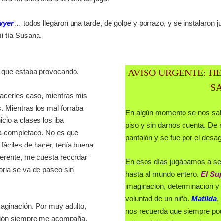
wyer
… todos llegaron una tarde, de golpe y porrazo, y se instalaron j
i tía Susana.
 lo que estaba provocando.
AVISO URGENTE: HE
S
hacerles caso, mientras mis
s. Mientras los mal forraba
En algún momento se nos salió
icio a clases los iba
piso y sin darnos cuenta. De 
bía completado. No es que
pantalón y se fue por el desag
fáciles de hacer, tenía buena
erente, me cuesta recordar
En esos días jugábamos a ser 
ria se va de paseo sin
hasta al mundo entero.
El Su
imaginación, determinación y 
voluntad de un niño.
Matilda
,
aginación. Por muy adulto,
nos recuerda que siempre po
ación siempre me acompaña.