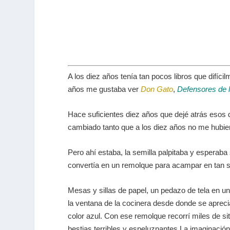
A los diez años tenía tan pocos libros que difíci
años me gustaba ver
Don Gato
,
Defensores de l
Hace suficientes diez años que dejé atrás esos d
cambiado tanto que a los diez años no me hubie
Pero ahí estaba, la semilla palpitaba y esperab
convertía en un remolque para acampar en tan s
Mesas y sillas de papel, un pedazo de tela en u
la ventana de la cocinera desde donde se aprec
color azul. Con ese remolque recorrí miles de s
bestias terribles y espeluznantes La imaginación 