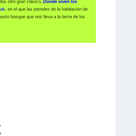
ba, otro gran clásico,
Donde viven los
dak
, en el que las paredes de la habitación de
sto bosque que nos lleva a la tierra de los
o
a