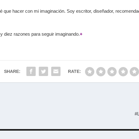
sé que hacer con mi imaginación. Soy escritor, diseñador, recomenda
.
 y diez razones para seguir imaginando.
+
SHARE:
RATE:
#L
Designed by
| Powered by
Elegant Themes
WordPress