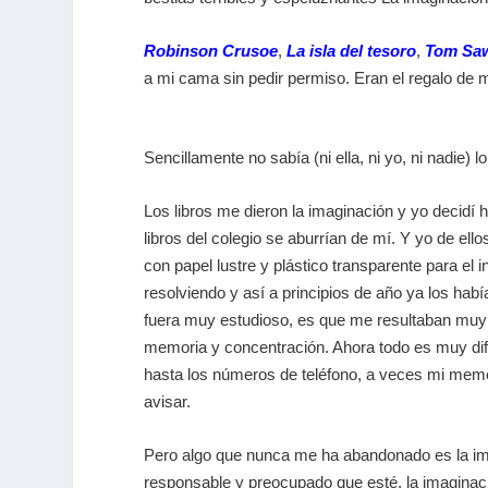
Robinson Crusoe
,
La isla del tesoro
,
Tom Sa
a mi cama sin pedir permiso. Eran el regalo de m
Sencillamente no sabía (ni ella, ni yo, ni nadie)
Los libros me dieron la imaginación y yo decidí 
libros del colegio se aburrían de mí. Y yo de ello
con papel lustre y plástico transparente para el in
resolviendo y así a principios de año ya los ha
fuera muy estudioso, es que me resultaban muy 
memoria y concentración. Ahora todo es muy dif
hasta los números de teléfono, a veces mi memo
avisar.
Pero algo que nunca me ha abandonado es la im
responsable y preocupado que esté, la imagin