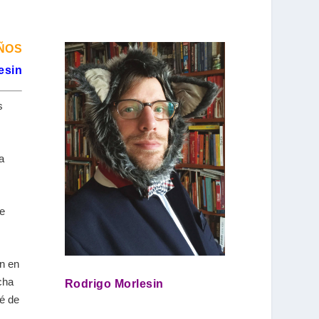
ÑOS
esin
s
a
se
an en
cha
Rodrigo Morlesin
pé de