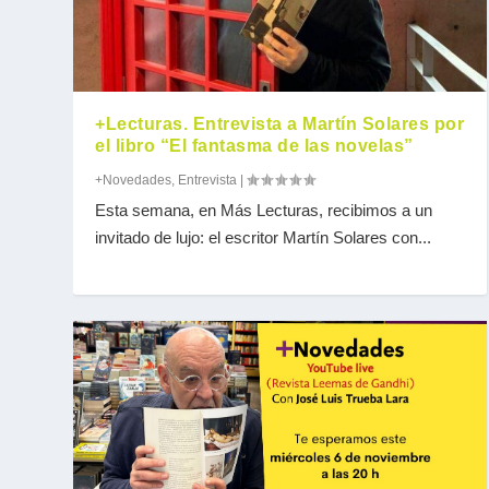
+Lecturas. Entrevista a Martín Solares por
el libro “El fantasma de las novelas”
+Novedades
,
Entrevista
|
Esta semana, en Más Lecturas, recibimos a un
invitado de lujo: el escritor Martín Solares con...
Entrevista a Martín Solares
Novedades 13 de noviembre
Novedades 6 de noviembre de 2024
In Memoriam: Adiós a Rubem Fons
Reinvención (Carta editorial Revist
Entrevista
+Novedades
+Novedades
Ficción
Editorial
|
|
|
|
|