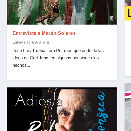
Entrevista a Martín Solares
Entrevista
|
José Luis Trueba Lara Por más que dude de las
ideas de Carl Jung, en algunas ocasiones los
hechos...
eca
a Lee+ 132)