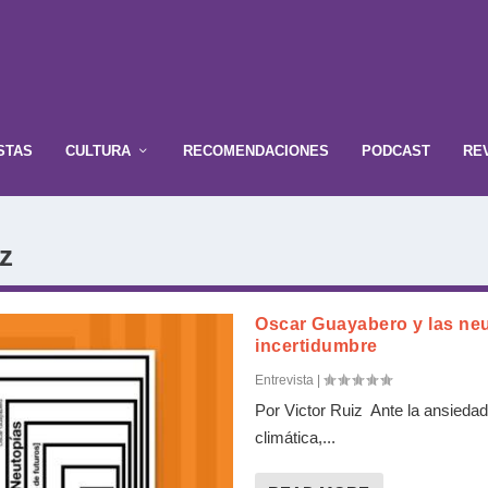
STAS
CULTURA
RECOMENDACIONES
PODCAST
RE
iz
Oscar Guayabero y las neu
incertidumbre
Entrevista
|
Por Victor Ruiz Ante la ansiedad
climática,...