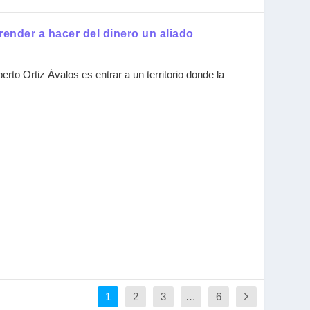
render a hacer del dinero un aliado
rto Ortiz Ávalos es entrar a un territorio donde la
1
2
3
…
6