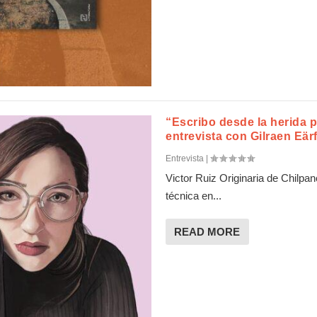
“Escribo desde la herida p
entrevista con Gilraen Eär
Entrevista
|
Victor Ruiz Originaria de Chilpa
técnica en...
READ MORE